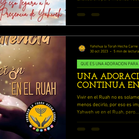
MOS
ENFERMOS DE AMOR
Música, pero la Alabanza es 
YAHWEH
LA RELIGION Y SU ENGAÑO
Yahshua la Torah Hecha Carne
ESCUDRIÑANDO LOS PROVERBIOS
30 oct 2023
5 min de lectura
QUE ES UNA ADORACION PARA
UNA ADORAC
LOS 7 RUAHAMIN DE YAHWEH
CONTINUA EN
Vivir en el Ruah no es sola
ESTUDIANDO 1 REYES y 2 REYES
menos decirlo, por eso es im
Yahweh ve en el Ruah, pero...
TUDIO 2 SAMUEL
ESTUDIA LIBRO DE RUTH