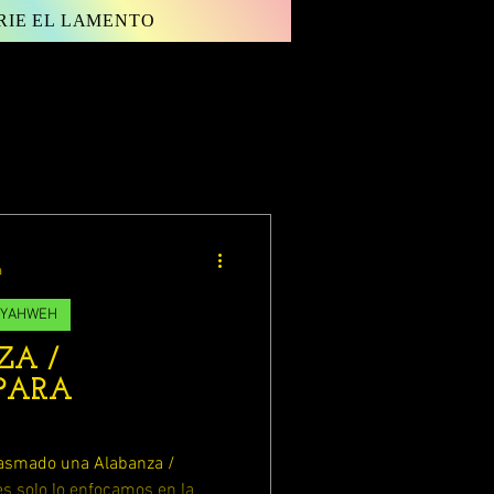
RIE EL LAMENTO
Inicia sesión/ Regístrate
a
 YAHWEH
A /
PARA
iasmado una Alabanza /
s solo lo enfocamos en la