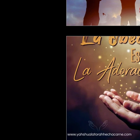
LAS PALABRAS DEL PROFETA A
QUE ES UNA ADORACION PARA 
ESTUDIANDO 1 , 2 Y 3JUAN
ESCUDRIÑANDO LOS SALMOS
ESTUDIANDO LIBRO DE TITO
ESTUDIANDO 1 SAMUEL
ES