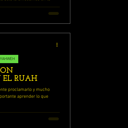
más...
 YAHWEH
ION
 EL RUAH
mente proclamarlo y mucho
portante aprender lo que