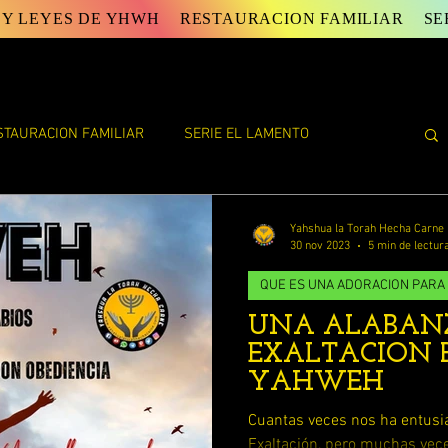
 Y LEYES DE YHWH
RESTAURACION FAMILIAR
SE
STAURACION FAMILIAR
SERIE EL LAMENTO
E YAHWEH
ESTUDIOS DE TORAH
ESTUDIOS VARIOS
Yahshua la Torah Hecha Carne
30 nov 2023
5 min de lectur
QUE ES UNA ADORACION PARA
FIN DE LA VIDA ( ECLESIASTES)
UNA ALABANZ
EXALTACION 
AN
LAS PALABRAS DEL DISCIPULO JUAN
YAHWEH
Cuantas veces nos ha entus
Exaltación, pero muchas vece