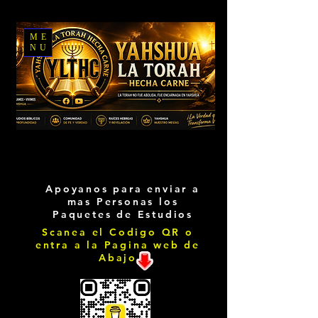
ME
NU
Apoyanos para enviar a
mas Personas los
Paquetes de Estudios
Scanea el Codigo QR o
entra a la Pagina web de
Abajo