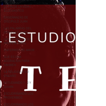
EL FIN DE LA VIDA (
ECLESIASTES)
ENSEÑANZAS DE
DISCIPULO JUAN
LAS PALABRAS DEL
DISCIPULO JUAN
LAS PALABRAS DEL
PROFETA AMOS
ENFERMOS DE AMOR
QUE ES UNA
ADORACION PARA
YAHWEH
LA RELIGION Y SU
ENGAÑO
ESTUDIANDO 1 , 2 Y
3JUAN
ESCUDRIÑANDO LOS
PROVERBIOS
ESCUDRIÑANDO LOS