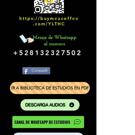
https://buymeacoffee
.com/YLTHC
Mesaje de Whatsapp
al numero
+528132327502
Compartir
IR A BIBLIOTECA DE ESTUDIOS EN PDF
DESCARGA AUDIOS
CANAL DE WHATSAPP DE ESTUDIOS