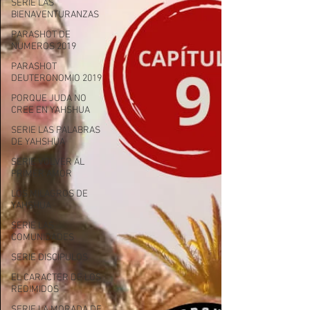
SERIE LAS
BIENAVENTURANZAS
PARASHOT DE
NUMEROS 2019
PARASHOT
DEUTERONOMIO 2019
PORQUE JUDA NO
CREE EN YAHSHUA
SERIE LAS PALABRAS
DE YAHSHUA
SERIE VOLVER AL
PRIMER AMOR
LOS MILAGROS DE
YAHSHUA
SERIE LAS
COMUNIDADES
SERIE DISCIPULOS
EL CARACTER DE LOS
REDIMIDOS
SERIE LA MORADA DE