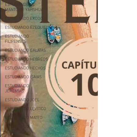
ESTUDIANDO EL
MANTO DE YAHSHUA
ESTUDIANDO EXODO
ESTUDIANDO EZEQUIEL
ESTUDIANDO
FILIPENSES
ESTUDIANDO GALATAS
ESTUDIANDO HEBREOS
ESTUDIANDO HECHOS
ESTUDIANDO ISAIAS
ESTUDIANDO
JEREMÍAS
ESTUDIANDO JOEL
ESTUDIANDO LEVITICO
ESTUDIANDO MATEO
ESTUDIANDO
NUMEROS