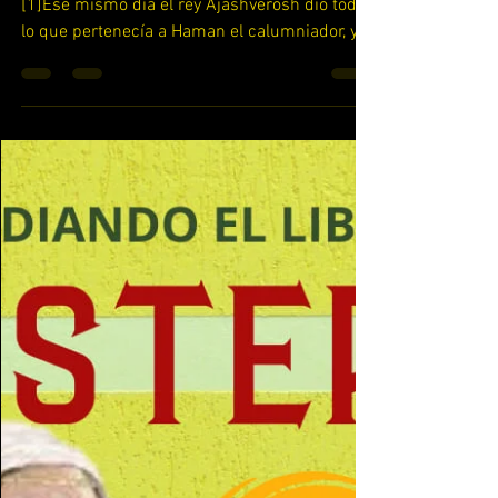
Yahshua la Torah Hecha Carne
7 jun 2022
ESTUDIANDO EL LIBRO
DE ESTER CAPITULO # 8
Vayamos a los Versos 1 al 3 Ester 8:1-3
[1]Ese mismo día el rey Ajashverosh dio todo
lo que pertenecía a Haman el calumniador, y
Mordejai...