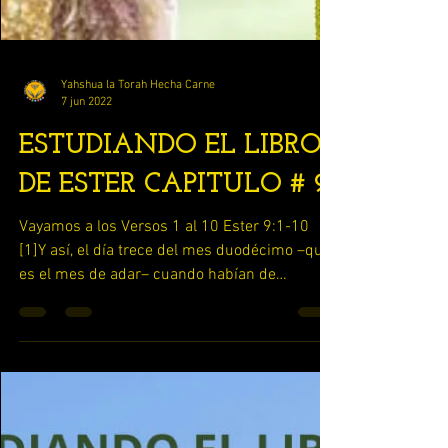
Yahshua la Torah Hecha Carne
7 jun 2022
ESTUDIANDO EL LIBRO
DE ESTER CAPITULO # 9
Vayamos a los Versos 1 al 10 Ester 9:1-10
[1]Y así, el día trece del mes duodécimo –que
es el mes de adar– cuando habían de
ejecutarse la...