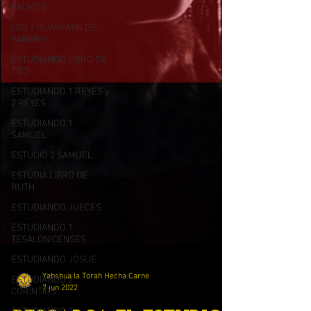
SALMOS
LOS 7 RUAHAMIN DE
YAHWEH
ESTUDIANDO LIBRO DE
TITO
ESTUDIANDO 1 REYES y
2 REYES
ESTUDIANDO 1
SAMUEL
ESTUDIO 2 SAMUEL
ESTUDIA LIBRO DE
RUTH
ESTUDIANDO JUECES
ESTUDIANDO 1
TESALONICENSES
ESTUDIANDO JOSUE
ESTUDIANDO 2
CORINTIOS
Yahshua la Torah Hecha Carne