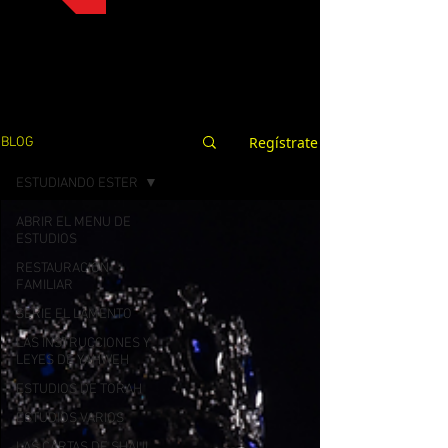
Regístrate
BLOG
ESTUDIANDO ESTER
ABRIR EL MENU DE
ESTUDIOS
RESTAURACION
FAMILIAR
SERIE EL LAMENTO
LAS INSTRUCCIONES Y
LEYES DE YAHWEH
ESTUDIOS DE TORAH
ESTUDIOS VARIOS
LAS CARTAS DE SHAUL