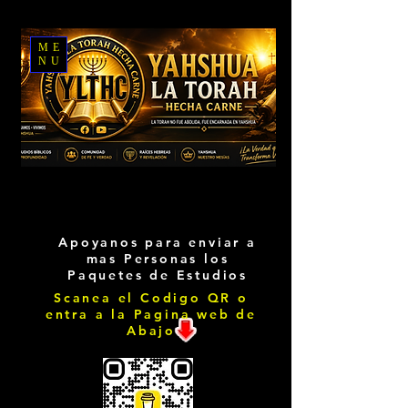
ME
NU
Apoyanos para enviar a
mas Personas los
Paquetes de Estudios
Scanea el Codigo QR o
entra a la Pagina web de
Abajo