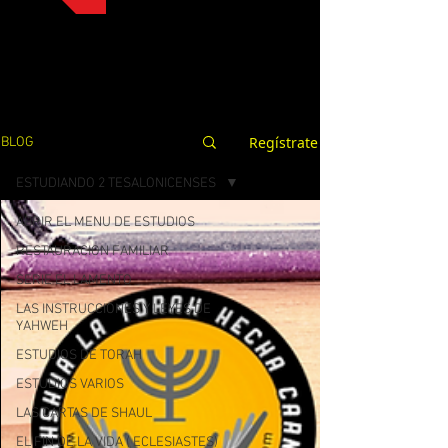
Regístrate
BLOG
ESTUDIANDO 2 TESALONICENSES
ABRIR EL MENU DE ESTUDIOS
RESTAURACION FAMILIAR
SERIE EL LAMENTO
LAS INSTRUCCIONES Y LEYES DE
YAHWEH
ESTUDIOS DE TORAH
ESTUDIOS VARIOS
LAS CARTAS DE SHAUL
EL FIN DE LA VIDA ( ECLESIASTES)