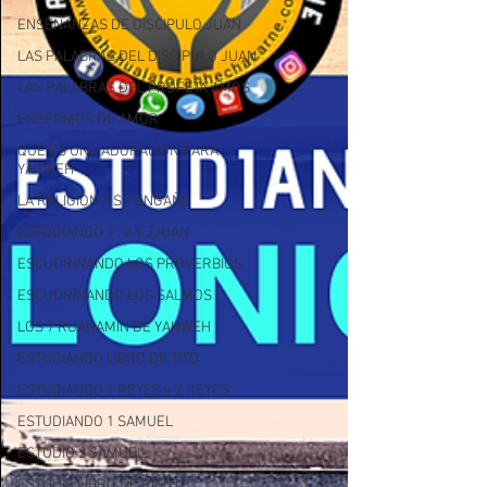
ENSEÑANZAS DE DISCIPULO JUAN
LAS PALABRAS DEL DISCIPULO JUAN
LAS PALABRAS DEL PROFETA AMOS
ENFERMOS DE AMOR
QUE ES UNA ADORACION PARA
YAHWEH
LA RELIGION Y SU ENGAÑO
ESTUDIANDO 1 , 2 Y 3JUAN
ESCUDRIÑANDO LOS PROVERBIOS
ESCUDRIÑANDO LOS SALMOS
LOS 7 RUAHAMIN DE YAHWEH
ESTUDIANDO LIBRO DE TITO
ESTUDIANDO 1 REYES y 2 REYES
ESTUDIANDO 1 SAMUEL
ESTUDIO 2 SAMUEL
ESTUDIA LIBRO DE RUTH