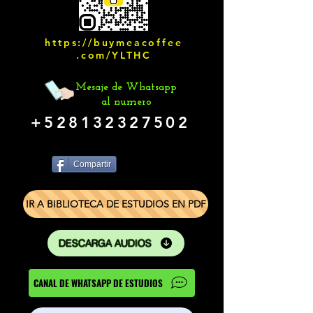
https://buymeacoffee
.com/YLTHC
Mesaje de Whatsapp
al numero
+528132327502
Compartir
IR A BIBLIOTECA DE ESTUDIOS EN PDF
DESCARGA AUDIOS
CANAL DE WHATSAPP DE ESTUDIOS