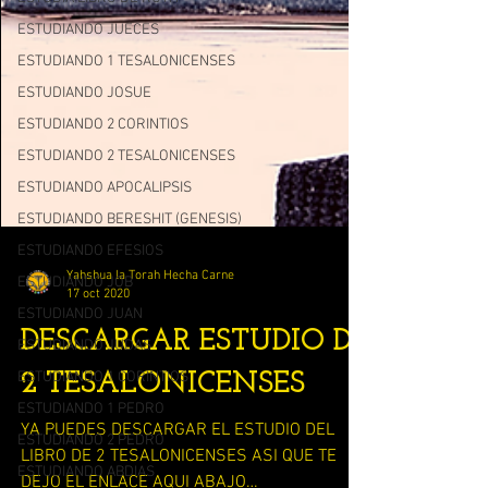
ESTUDIANDO JUECES
ESTUDIANDO 1 TESALONICENSES
ESTUDIANDO JOSUE
ESTUDIANDO 2 CORINTIOS
ESTUDIANDO 2 TESALONICENSES
ESTUDIANDO APOCALIPSIS
ESTUDIANDO BERESHIT (GENESIS)
ESTUDIANDO EFESIOS
ESTUDIANDO JOB
ESTUDIANDO JUAN
Yahshua la Torah Hecha Carne
ESTUDIANDO JUDAS
17 oct 2020
ESTUDIANDO 1 CORINTIOS
DESCARGAR ESTUDIO DE
ESTUDIANDO 1 PEDRO
2 TESALONICENSES
ESTUDIANDO 2 PEDRO
ESTUDIANDO ABDIAS