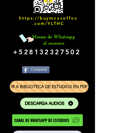
https://buymeacoffee
.com/YLTHC
Mesaje de Whatsapp
al numero
+528132327502
Compartir
IR A BIBLIOTECA DE ESTUDIOS EN PDF
DESCARGA AUDIOS
CANAL DE WHATSAPP DE ESTUDIOS