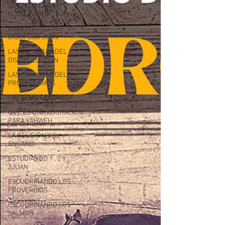
EL FIN DE LA VIDA (
ECLESIASTES)
ENSEÑANZAS DE
DISCIPULO JUAN
LAS PALABRAS DEL
DISCIPULO JUAN
LAS PALABRAS DEL
PROFETA AMOS
ENFERMOS DE AMOR
QUE ES UNA ADORACION
PARA YAHWEH
LA RELIGION Y SU
ENGAÑO
ESTUDIANDO 1 , 2 Y
3JUAN
ESCUDRIÑANDO LOS
PROVERBIOS
ESCUDRIÑANDO LOS
SALMOS