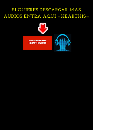
SI QUIERES DESCARGAR MAS
AUDIOS ENTRA AQUI =HEARTHIS=