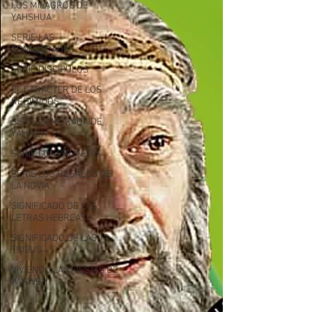
LOS MILAGROS DE
YAHSHUA
SERIE LAS
COMUNIDADES
SERIE DISCIPULOS
EL CARACTER DE LOS
REDIMIDOS
SERIE LA MORADA DE
YAHWEH
SERIE LOS PROFETAS
SERIE LOS REGALOS DE
LA NOVIA
SIGNIFICADO DE LAS
LETRAS HEBREAS
SIGNIFICADO DE LAS 12
TRIBUS
VIVIENDO LAS FIESTAS DE
YAHWEH