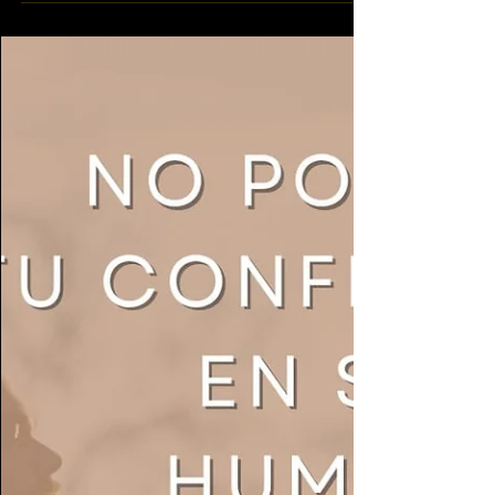
En este Salmo veremos la Grandeza de
Yahweh de como es manifestado ante un
Pueblo que se había olvidado de Él, pero
veremos como El mismo...