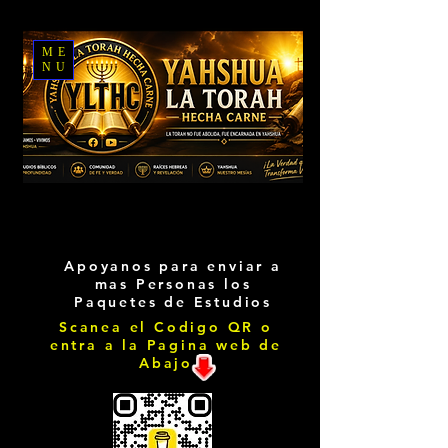
ME
NU
Apoyanos para enviar a
mas Personas los
Paquetes de Estudios
Scanea el Codigo QR o
entra a la Pagina web de
Abajo