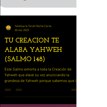
Yahshua la Torah Hecha Carne
30 nov 2023
TU CREACION TE
ALABA YAHWEH
(SALMO 148)
Este Salmo exhorta a toda la Creación de
Yahweh que eleve su voz anunciando la
grandeza de Yahweh porque sabemos que la