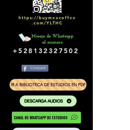
https://buymeacoffee
.com/YLTHC
Mesaje de Whatsapp
al numero
+528132327502
Compartir
IR A BIBLIOTECA DE ESTUDIOS EN PDF
DESCARGA AUDIOS
CANAL DE WHATSAPP DE ESTUDIOS