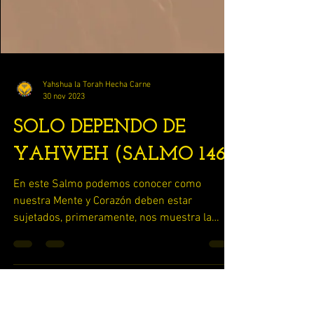
Yahshua la Torah Hecha Carne
30 nov 2023
SOLO DEPENDO DE
YAHWEH (SALMO 146)
En este Salmo podemos conocer como