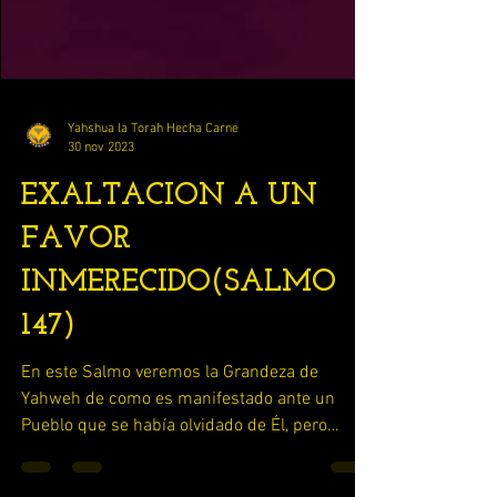
Yahshua la Torah Hecha Carne
30 nov 2023
EXALTACION A UN
FAVOR
INMERECIDO(SALMO
147)