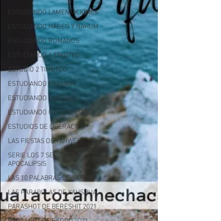
ESTUDIANDO LAMENTACIONES
ESTUDIANDO HAGEO Y NAHUM
ESTUDIANDO ROMANOS
ESTUDIANDO 1 TIMOTEO
ESTUDIO 2 TIMOTEO
ESTUDIANDO FILEMON
ESTUDIANDO SANTIAGO
ESTUDIANDO COLOSENSES
ESTUDIOS DE LIBERACION
LAS FIESTAS DE YAHWEH
SERIE LOS 7 SELLOS DE
APOCALIPSIS
LAS 10 PALABRAS DE YAHWEH
LAS PARABOLAS DE YAHSHUA
PARASHOT DE BERESHIT 2021