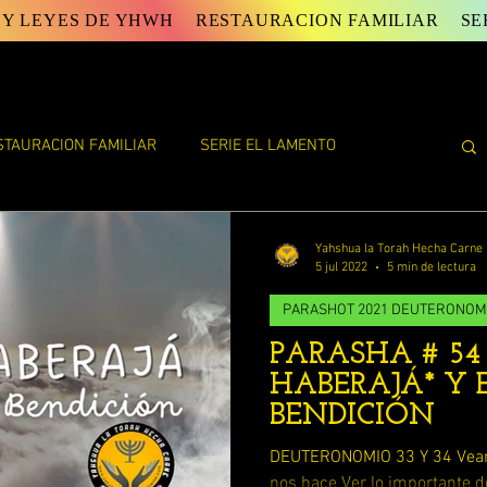
 Y LEYES DE YHWH
RESTAURACION FAMILIAR
SE
STAURACION FAMILIAR
SERIE EL LAMENTO
E YAHWEH
ESTUDIOS DE TORAH
ESTUDIOS VARIOS
Yahshua la Torah Hecha Carne
5 jul 2022
5 min de lectura
PARASHOT 2021 DEUTERONOM
FIN DE LA VIDA ( ECLESIASTES)
PARASHA # 54
HABERAJÁ* Y 
AN
LAS PALABRAS DEL DISCIPULO JUAN
BENDICIÓN
DEUTERONOMIO 33 Y 34 Veam
nos hace Ver lo importante d