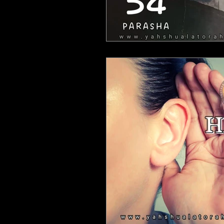
LAS PALABRAS DEL PROFETA A
QUE ES UNA ADORACION PARA 
ESTUDIANDO 1 , 2 Y 3JUAN
ESCUDRIÑANDO LOS SALMOS
ESTUDIANDO LIBRO DE TITO
ESTUDIANDO 1 SAMUEL
ES