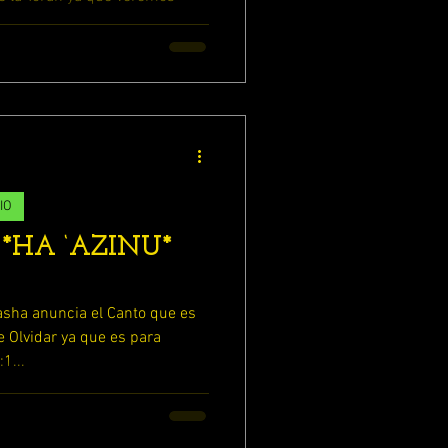
...
IO
 *HA ‘AZINU*
ha anuncia el Canto que es
e Olvidar ya que es para
1...