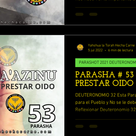
MOS
ENFERMOS DE AMOR
porque nos fue entregada y la
YAHWEH
LA RELIGION Y SU ENGAÑO
Yahshua la Torah Hecha Carne
ESCUDRIÑANDO LOS PROVERBIOS
5 jul 2022
6 min de lectura
PARASHOT 2021 DEUTERONOM
PARASHA # 53
LOS 7 RUAHAMIN DE YAHWEH
PRESTAR OIDO
DEUTERONOMIO 32 Esta Paras
ESTUDIANDO 1 REYES y 2 REYES
para el Pueblo y No se le deb
Reflexionar Deuteronomio 32:
TUDIO 2 SAMUEL
ESTUDIA LIBRO DE RUTH