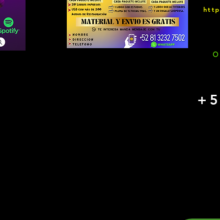
htt
O
+5