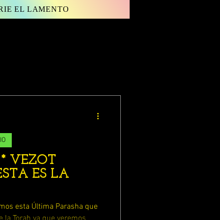
RIE EL LAMENTO
Inicia sesión/ Regístrate
IO
 * VEZOT
ESTA ES LA
os esta Última Parasha que
e la Torah ya que veremos