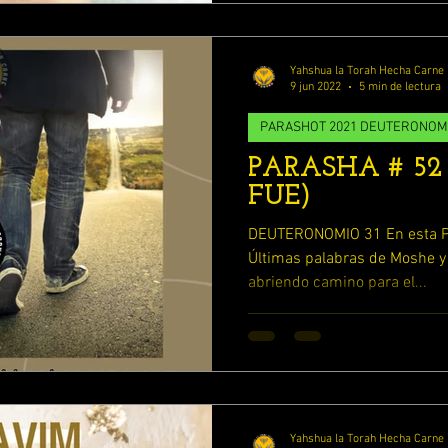
DIANDO 1 TESALONICENSES
ESTUDIANDO JOSUE
Yahshua la Torah Hecha Carne
9 jun 2022
5 min de lectura
ESTUDIANDO 2 TESALONICENSES
PARASHOT 2021 DEUTERONOM
PARASHA # 52 
FUE)
ESTUDIANDO BERESHIT (GENESIS)
DEUTERONOMIO 31 En esta Pa
Últimas palabras de Moshe 
abriendo camino para el...
Yahshua la Torah Hecha Carne