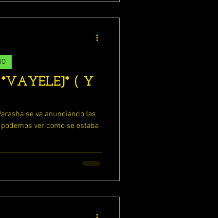
IO
*VAYELEJ* ( Y
rasha se va anunciando las
y podemos ver como se estaba