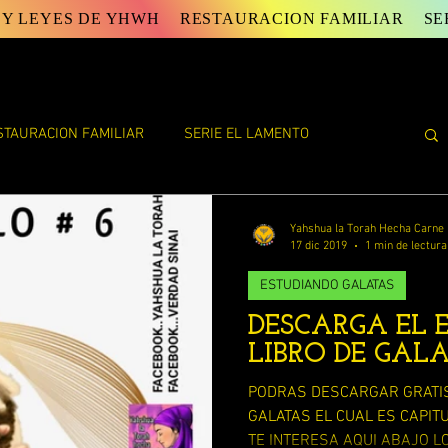
 Y LEYES DE YHWH
RESTAURACION FAMILIAR
SE
STAURACION FAMILIAR
SERIE EL LAMENTO
E YAHWEH
ESTUDIOS DE TORAH
ESTUDIOS VARIOS
Yahshua la Torah Hecha Carne
17 dic 2019
1 min de lectura
ESTUDIANDO GALATAS
FIN DE LA VIDA ( ECLESIASTES)
DESCARGA EL 
LIBRO DE GAL
AN
LAS PALABRAS DEL DISCIPULO JUAN
PODRAS DESCARGAR GRATIS 
GALATAS EL CUAL ES CAPITU
TE INTERESA AQUI ABAJO LO