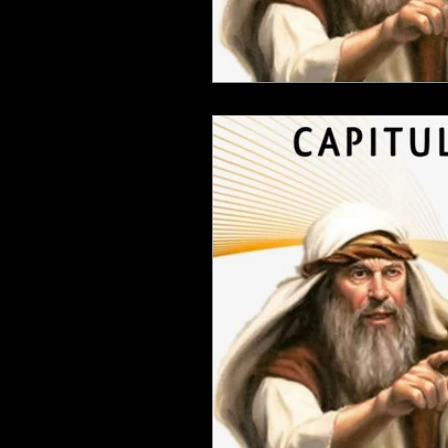
LAS PALABRAS DEL PROFETA A
QUE ES UNA ADORACION PARA 
ESTUDIANDO 1 , 2 Y 3JUAN
ESCUDRIÑANDO LOS SALMOS
ESTUDIANDO LIBRO DE TITO
ESTUDIANDO 1 SAMUEL
ES