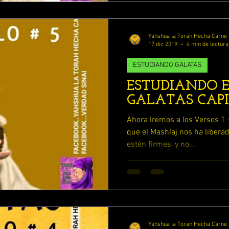
DIANDO 1 TESALONICENSES
ESTUDIANDO JOSUE
Yahshua la Torah Hecha Carne
17 dic 2019
4 min de lectura
ESTUDIANDO 2 TESALONICENSES
ESTUDIANDO GALATAS
ESTUDIANDO E
GALATAS CAPI
ESTUDIANDO BERESHIT (GENESIS)
Ahora Iremos a los Versos 1 - 10 Gálatas 5:1-10 [
que el Mashíaj nos ha liberad
estén firmes, y no...
Yahshua la Torah Hecha Carne