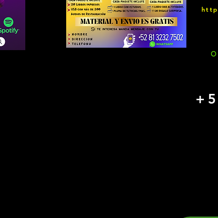
htt
O
+5