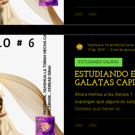
MOS
ENFERMOS DE AMOR
YAHWEH
LA RELIGION Y SU ENGAÑO
Yahshua la Torah Hecha Carne
ESCUDRIÑANDO LOS PROVERBIOS
17 dic 2019
3 min de lectura
ESTUDIANDO GALATAS
ESTUDIANDO E
LOS 7 RUAHAMIN DE YAHWEH
GALATAS CAPI
Ahora Iremos a los Versos 1 - 8 Gálatas 6:1-8 [1]Her
ESTUDIANDO 1 REYES y 2 REYES
supongan que alguno es sorp
Ustedes que tienen el...
TUDIO 2 SAMUEL
ESTUDIA LIBRO DE RUTH