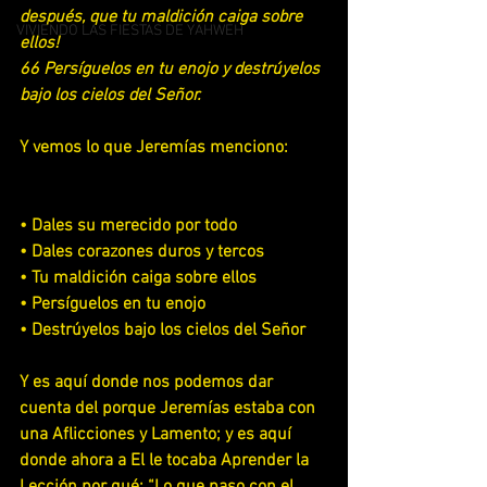
después, que tu maldición caiga sobre 
VIVIENDO LAS FIESTAS DE YAHWEH
ellos!
66 Persíguelos en tu enojo y destrúyelos 
bajo los cielos del Señor.
Y vemos lo que Jeremías menciono:
• Dales su merecido por todo
• Dales corazones duros y tercos
• Tu maldición caiga sobre ellos
• Persíguelos en tu enojo
• Destrúyelos bajo los cielos del Señor
Y es aquí donde nos podemos dar 
cuenta del porque Jeremías estaba con 
una Aflicciones y Lamento; y es aquí 
donde ahora a El le tocaba Aprender la 