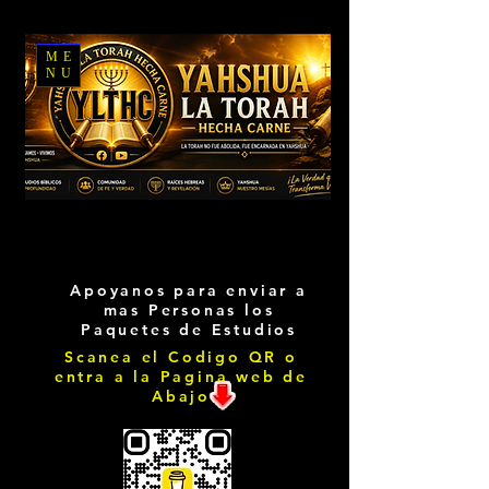
ME
NU
Apoyanos para enviar a
mas Personas los
Paquetes de Estudios
Scanea el Codigo QR o
entra a la Pagina web de
Abajo