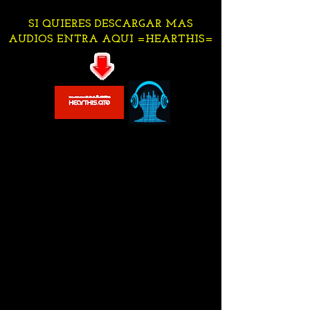
SI QUIERES DESCARGAR MAS
AUDIOS ENTRA AQUI =HEARTHIS=