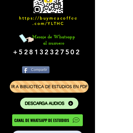
https://buymeacoffee
.com/YLTHC
Mesaje de Whatsapp
al numero
+528132327502
Compartir
IR A BIBLIOTECA DE ESTUDIOS EN PDF
DESCARGA AUDIOS
CANAL DE WHATSAPP DE ESTUDIOS