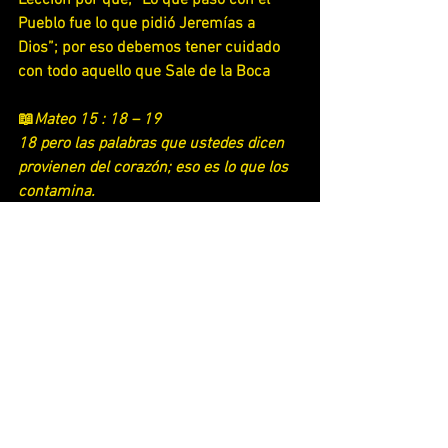
Lección por qué; “Lo que paso con el 
Pueblo fue lo que pidió Jeremías a 
Dios”; por eso debemos tener cuidado 
con todo aquello que Sale de la Boca
📖
Mateo 15 : 18 – 19
18 pero las palabras que ustedes dicen 
provienen del corazón; eso es lo que los 
contamina.
19 Pues del corazón salen los malos 
pensamientos, el asesinato, el adulterio, 
toda inmoralidad sexual, el robo, la 
mentira y la calumnia.
Y puede que nos preguntemos: ¿Por qué 
Dios hizo lo que Jeremías Pidió?; en 
realidad Dios sabía desde un Inicio 
como Disciplinar al Pueblo cuando no 
querían Escuchar a Jeremías; pero 