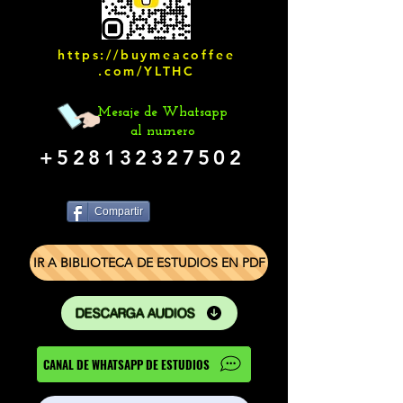
https://buymeacoffee
.com/YLTHC
Mesaje de Whatsapp
al numero
+528132327502
Compartir
IR A BIBLIOTECA DE ESTUDIOS EN PDF
DESCARGA AUDIOS
CANAL DE WHATSAPP DE ESTUDIOS