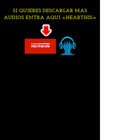
SI QUIERES DESCARGAR MAS
AUDIOS ENTRA AQUI =HEARTHIS=