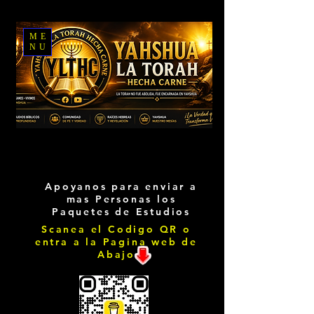
ME
NU
Apoyanos para enviar a
mas Personas los
Paquetes de Estudios
Scanea el Codigo QR o
entra a la Pagina web de
Abajo