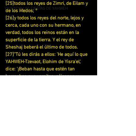
[25]todos los reyes de Zimri, de Eilam y 
VIVIENDO LAS FIESTAS DE YAHWEH
de los Medos; °
[26]y todos los reyes del norte, lejos y 
cerca, cada uno con su hermano, en 
verdad, todos los reinos están en la 
superficie de la tierra. Y el rey de 
Sheshaj beberá el último de todos.
[27]"Tú les dirás a ellos: 'He aquí lo que 
YAHWEH-Tzevaot, Elohim de Yisra'el,' 
dice: '¡Beban hasta que estén tan 
borrachos que vomiten, cáiganse, y 
nunca más se pongan en pie, a causa de 
la espada que estoy mandando entre 
ustedes!' °
[28]Si rehúsan tomar la copa de tus 
manos y beberla, entonces diles: 'Aquí 
está lo que YAHWEH-Tzevaot dice: "¡Por 
seguro van a beber! °
[29]¡Porque, miren! – Yo estoy trayendo 