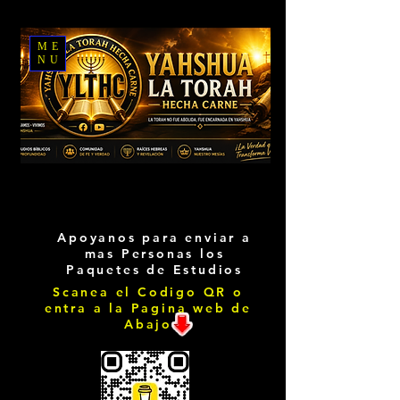
ME
NU
Apoyanos para enviar a
mas Personas los
Paquetes de Estudios
Scanea el Codigo QR o
entra a la Pagina web de
Abajo