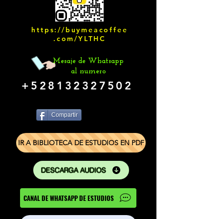
https://buymeacoffee
.com/YLTHC
Mesaje de Whatsapp
al numero
+528132327502
Compartir
IR A BIBLIOTECA DE ESTUDIOS EN PDF
DESCARGA AUDIOS
CANAL DE WHATSAPP DE ESTUDIOS