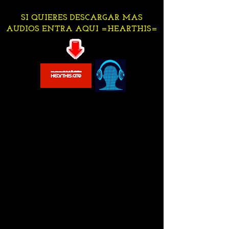
SI QUIERES DESCARGAR MAS
AUDIOS ENTRA AQUI =HEARTHIS=