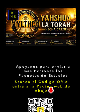
ME
NU
Apoyanos para enviar a
mas Personas los
Paquetes de Estudios
Scanea el Codigo QR o
entra a la Pagina web de
Abajo