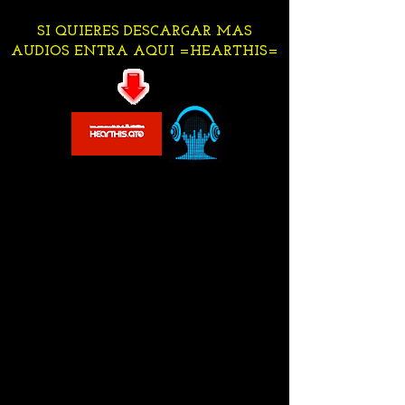
SI QUIERES DESCARGAR MAS
AUDIOS ENTRA AQUI =HEARTHIS=