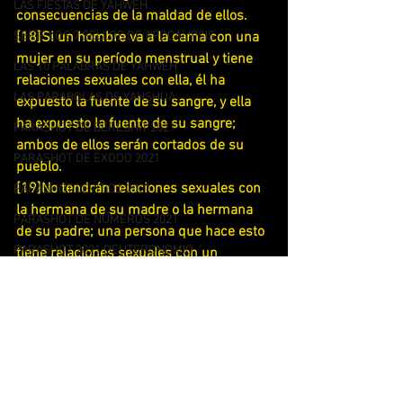
LAS FIESTAS DE YAHWEH
consecuencias de la maldad de ellos.
SERIE LOS 7 SELLOS DE APOCALIPSIS
[18]Si un hombre va a la cama con una 
mujer en su período menstrual y tiene 
LAS 10 PALABRAS DE YAHWEH
relaciones sexuales con ella, él ha 
LAS PARABOLAS DE YAHSHUA
expuesto la fuente de su sangre, y ella 
ha expuesto la fuente de su sangre; 
PARASHOT DE BERESHIT 2021
ambos de ellos serán cortados de su 
PARASHOT DE EXODO 2021
pueblo.
[19]No tendrán relaciones sexuales con 
PARASHOT LEVITICO 2021
la hermana de su madre o la hermana 
PARASHOT DE NUMEROS 2021
de su padre; una persona que hace esto 
PARASHOT 2021 DEUTERONOMIO
tiene relaciones sexuales con un 
pariente cercano; ellos cargarán las 
PARASHOT DE BERESHIT 2019
consecuencias de su maldad.
PARASHOT DE EXODO 2019
[20]Si un hombre va a la cama con la 
esposa de su tío, él ha deshonrado a su 
PARASHOT DE LEVITICO 2019
tío sexualmente; ellos cargarán con las 
SERIE LAS BIENAVENTURANZAS
consecuencias de su pecado y morirán 