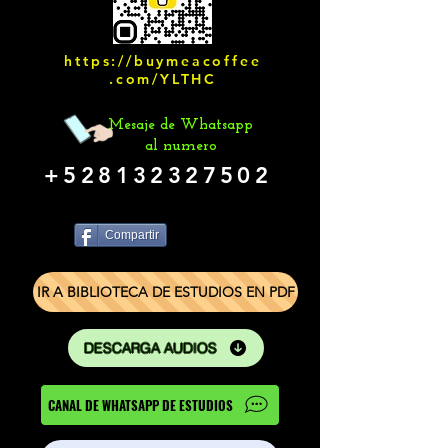
https://buymeacoffee
.com/YLTHC
Mesaje de Whatsapp
al numero
+528132327502
Compartir
IR A BIBLIOTECA DE ESTUDIOS EN PDF
DESCARGA AUDIOS
CANAL DE WHATSAPP DE ESTUDIOS