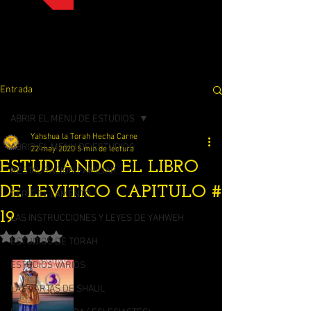
Entrada
ABRIR EL MENU DE ESTUDIOS
Yahshua la Torah Hecha Carne
ABRIR EL MENU DE ESTUDIOS
22 may 2020
5 min de lectura
ESTUDIANDO EL LIBRO
RESTAURACION FAMILIAR
DE LEVITICO CAPITULO #
SERIE EL LAMENTO
19
LAS INSTRUCCIONES Y LEYES DE YAHWEH
Obtuvo NaN de 5 estrellas.
ESTUDIOS DE TORAH
ESTUDIOS VARIOS
LAS CARTAS DE SHAUL