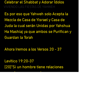
Celebrar el Shabbat y Adorar Ídolos 
VIVIENDO LAS FIESTAS DE YAHWEH
Es por eso que Yahweh solo Acepta la 
Mezcla de Casa de Yisrael y Casa de 
Juda la cual serán Unidas por Yahshua 
Ha Mashiaj ya que ambos se Purifican y 
Guardan la Torah 
Ahora Iremos a los Versos 20 - 37
Levítico 19:20-37
[20]"Si un hombre tiene relaciones 
sexuales con una mujer que es una 
esclava intencionada para otro hombre, 
y él no la ha redimido ni le ha dado su 
libertad, habrá una investigación. Ellos 
no serán puestos a muerte, porque ella 
no era libre.
[21]En reparación él traerá un carnero 