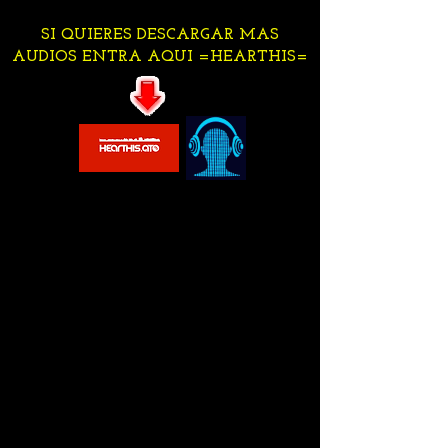
SI QUIERES DESCARGAR MAS
AUDIOS ENTRA AQUI =HEARTHIS=