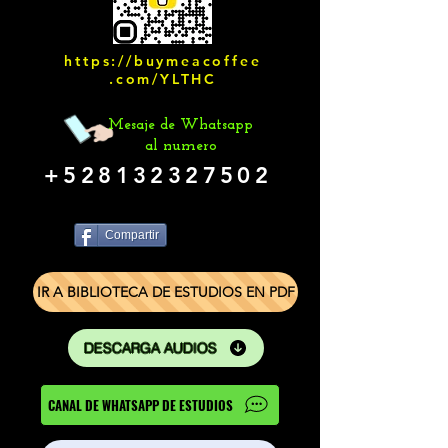
https://buymeacoffee
.com/YLTHC
Mesaje de Whatsapp
al numero
+528132327502
Compartir
IR A BIBLIOTECA DE ESTUDIOS EN PDF
DESCARGA AUDIOS
CANAL DE WHATSAPP DE ESTUDIOS