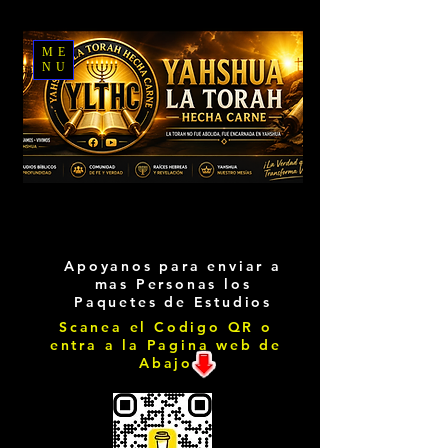
ME
NU
Apoyanos para enviar a
mas Personas los
Paquetes de Estudios
Scanea el Codigo QR o
entra a la Pagina web de
Abajo