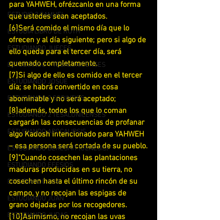
para YAHWEH, ofrézcanlo en una forma 
ESTUDIO 2 SAMUEL
que ustedes sean aceptados.
[6]Será comido el mismo día que lo 
ESTUDIA LIBRO DE RUTH
ofrecen y al día siguiente; pero si algo de 
ESTUDIANDO JUECES
ello queda para el tercer día, será 
quemado completamente.
ESTUDIANDO 1 TESALONICENSES
[7]Si algo de ello es comido en el tercer 
ESTUDIANDO JOSUE
día; se habrá convertido en cosa 
ESTUDIANDO 2 CORINTIOS
abominable y no será aceptado;
[8]además, todos los que lo coman 
ESTUDIANDO 2 TESALONICENSES
cargarán las consecuencias de profanar 
ESTUDIANDO APOCALIPSIS
algo Kadosh intencionado para YAHWEH 
– esa persona será cortada de su pueblo.
ESTUDIANDO BERESHIT (GENESIS)
[9]"Cuando cosechen las plantaciones 
ESTUDIANDO EFESIOS
maduras producidas en su tierra, no 
cosechen hasta el último rincón de su 
ESTUDIANDO JOB
campo, y no recojan las espigas de 
ESTUDIANDO JUAN
grano dejadas por los recogedores.
ESTUDIANDO JUDAS
[10]Asimismo, no recojan las uvas 