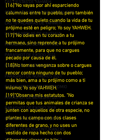
LAS FIESTAS DE YAHWEH
[16]"No vayas por ahí esparciendo 
SERIE LOS 7 SELLOS DE APOCALIPSIS
calumnias entre tu pueblo, pero también 
no te quedes quieto cuando la vida de tu 
LAS 10 PALABRAS DE YAHWEH
prójimo esté en peligro; Yo soy YAHWEH.
LAS PARABOLAS DE YAHSHUA
[17]"No odies en tu corazón a tu 
hermano, sino reprende a tu prójimo 
PARASHOT DE BERESHIT 2021
francamente, para que no cargues 
PARASHOT DE EXODO 2021
pecado por causa de él.
[18]No tomes venganza sobre o cargues 
PARASHOT LEVITICO 2021
rencor contra ninguno de tu pueblo; 
PARASHOT DE NUMEROS 2021
más bien, ama a tu prójimo como a ti 
PARASHOT 2021 DEUTERONOMIO
mismo; Yo soy YAHWEH.
[19]"Observa mis estatutos. "No 
PARASHOT DE BERESHIT 2019
permitas que tus animales de crianza se 
PARASHOT DE EXODO 2019
junten con aquellos de otra especie, no 
plantes tu campo con dos clases 
PARASHOT DE LEVITICO 2019
diferentes de grano, y no uses un 
SERIE LAS BIENAVENTURANZAS
vestido de ropa hecho con dos 