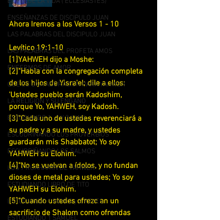
EL FIN DE LA VIDA ( ECLESIASTES)
ENSEÑANZAS DE DISCIPULO JUAN
Ahora Iremos a los Versos 1 - 10
LAS PALABRAS DEL DISCIPULO JUAN
Levítico 19:1-10
LAS PALABRAS DEL PROFETA AMOS
[1]YAHWEH dijo a Moshe:
ENFERMOS DE AMOR
[2]"Habla con la congregación completa 
de los hijos de Yisra'el; dile a ellos: 
QUE ES UNA ADORACION PARA YAHWEH
'Ustedes pueblo serán Kadoshim, 
LA RELIGION Y SU ENGAÑO
porque Yo, YAHWEH, soy Kadosh.
ESTUDIANDO 1 , 2 Y 3JUAN
[3]"Cada uno de ustedes reverenciará a 
su padre y a su madre, y ustedes 
ESCUDRIÑANDO LOS PROVERBIOS
guardarán mis Shabbatot; Yo soy 
ESCUDRIÑANDO LOS SALMOS
YAHWEH su Elohim.
[4]"No se vuelvan a ídolos, y no fundan 
LOS 7 RUAHAMIN DE YAHWEH
dioses de metal para ustedes; Yo soy 
ESTUDIANDO LIBRO DE TITO
YAHWEH su Elohim.
[5]"Cuando ustedes ofrezc an un 
ESTUDIANDO 1 REYES y 2 REYES
sacrificio de Shalom como ofrendas 
ESTUDIANDO 1 SAMUEL