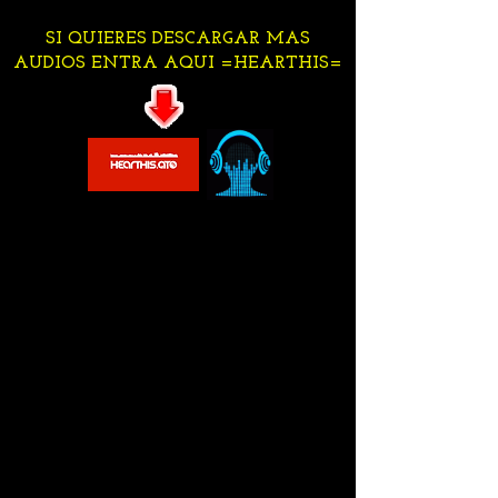
SI QUIERES DESCARGAR MAS
AUDIOS ENTRA AQUI =HEARTHIS=