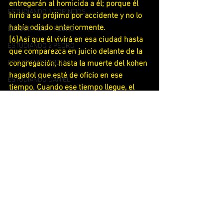
entregarán al homicida a él; porque él 
ESTUDIANDO 1 CORINTIOS
hirió a su prójimo por accidente y no lo 
había odiado anteriormente.
ESTUDIANDO 1 PEDRO
[6]Así que él vivirá en esa ciudad hasta 
ESTUDIANDO 2 PEDRO
que comparezca en juicio delante de la 
ESTUDIANDO ABDIAS
congregación, hasta la muerte del kohen 
hagadol que esté de oficio en ese 
ESTUDIANDO DANIEL
tiempo. Cuando ese tiempo llegue, el 
ESTUDIANDO DEUTERONOMIO
homicida puede regresar a su propia 
ciudad y a su propia casa, a la ciudad de 
ESTUDIANDO EL MANTO DE YAHSHUA
la cual huyó."
ESTUDIANDO EXODO
[7]Así que ellos apartaron a Kedesh en 
Galil, en las montañas de Naftali; 
ESTUDIANDO EZEQUIEL
Shejem en las montañas de Efrayim; y 
ESTUDIANDO FILIPENSES
Kiryat-Arba (esto es, Hevron) en las 
ESTUDIANDO GALATAS
montañas de Yahudáh.
[8]Del otro lado del Yarden al este de 
ESTUDIANDO HEBREOS
Yerijo ellos seleccionaron Betzer en el 
ESTUDIANDO HECHOS
desierto, en la meseta, de la tribu de 