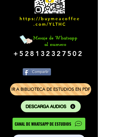
https://buymeacoffee
.com/YLTHC
Mesaje de Whatsapp
al numero
+528132327502
Compartir
IR A BIBLIOTECA DE ESTUDIOS EN PDF
DESCARGA AUDIOS
CANAL DE WHATSAPP DE ESTUDIOS