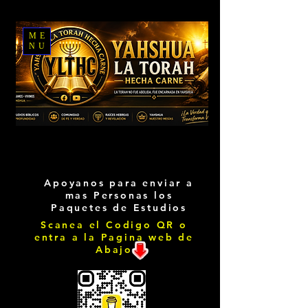
ME
NU
Apoyanos para enviar a
mas Personas los
Paquetes de Estudios
Scanea el Codigo QR o
entra a la Pagina web de
Abajo