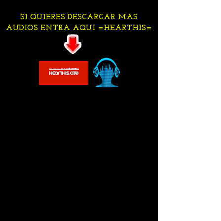
SI QUIERES DESCARGAR MAS
AUDIOS ENTRA AQUI =HEARTHIS=