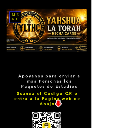
ME
NU
Apoyanos para enviar a
mas Personas los
Paquetes de Estudios
Scanea el Codigo QR o
entra a la Pagina web de
Abajo