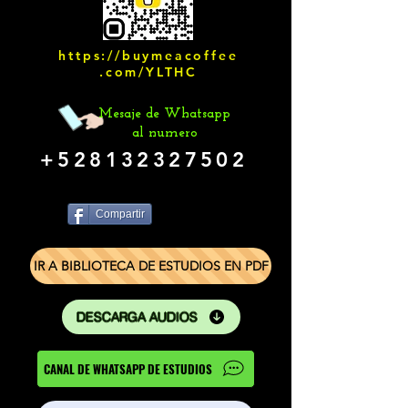
https://buymeacoffee
.com/YLTHC
Mesaje de Whatsapp
al numero
+528132327502
Compartir
IR A BIBLIOTECA DE ESTUDIOS EN PDF
DESCARGA AUDIOS
CANAL DE WHATSAPP DE ESTUDIOS