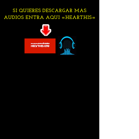
SI QUIERES DESCARGAR MAS
AUDIOS ENTRA AQUI =HEARTHIS=