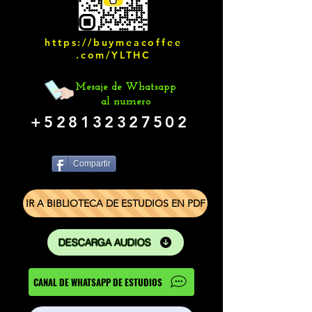
https://buymeacoffee
.com/YLTHC
Mesaje de Whatsapp
al numero
+528132327502
Compartir
IR A BIBLIOTECA DE ESTUDIOS EN PDF
DESCARGA AUDIOS
CANAL DE WHATSAPP DE ESTUDIOS