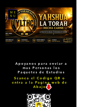
ME
NU
Apoyanos para enviar a
mas Personas los
Paquetes de Estudios
Scanea el Codigo QR o
entra a la Pagina web de
Abajo