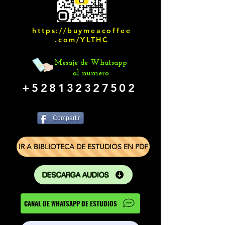
https://buymeacoffee
.com/YLTHC
Mesaje de Whatsapp
al numero
+528132327502
Compartir
IR A BIBLIOTECA DE ESTUDIOS EN PDF
DESCARGA AUDIOS
CANAL DE WHATSAPP DE ESTUDIOS