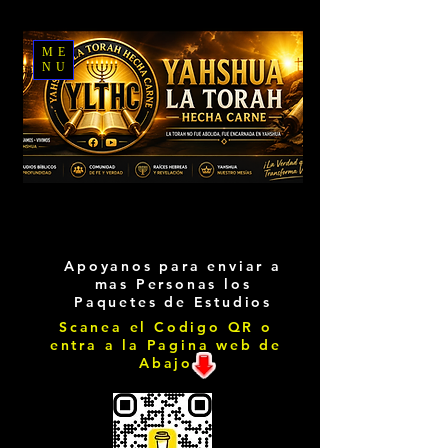
ME
NU
Apoyanos para enviar a
mas Personas los
Paquetes de Estudios
Scanea el Codigo QR o
entra a la Pagina web de
Abajo