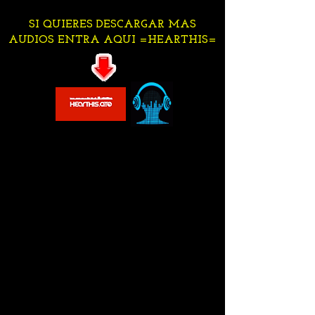
SI QUIERES DESCARGAR MAS
AUDIOS ENTRA AQUI =HEARTHIS=