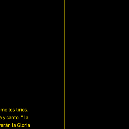
ECES
mo los lirios. 
y canto, ° la 
IS)
erán la Gloria 