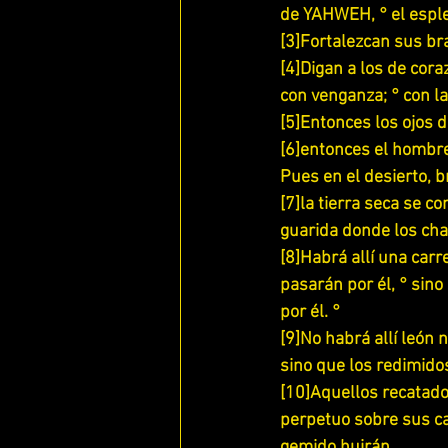
de YAHWEH, ° el espl
[3]Fortalezcan sus bra
ESTUDIANDO EFESIOS
[4]Digan a los de cora
con venganza; ° con la
[5]Entonces los ojos d
[6]entonces el hombre
Pues en el desierto, 
[7]la tierra seca se c
guarida donde los cha
[8]Habrá allí una car
pasarán por él, ° sino
por él. °
[9]No habrá allí león n
sino que los redimido
[10]Aquellos recatado
perpetuo sobre sus cab
gemido huirán.