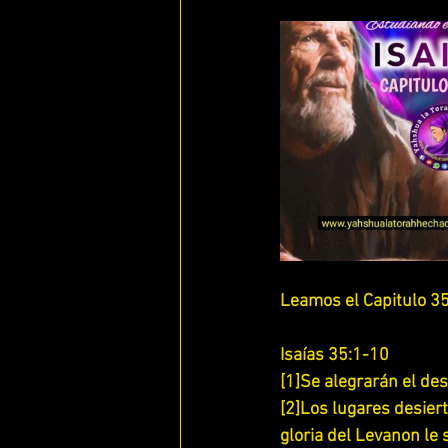
ENFERMOS DE AMOR
QUE ES
ESTUDIANDO 1 , 2 Y 3JUAN
E
LOS 7 RUAHAMIN DE YAHWEH
ESTUDIANDO 1 SAMUEL
ESTU
Leamos el Capitulo 35
ESTUDIANDO 1 TESALONICENSES
Isaías 35:1-10
[1]Se alegrarán el desi
[2]Los lugares desiert
ESTUDIANDO 2 TESALONICENSES
gloria del Levanon le 