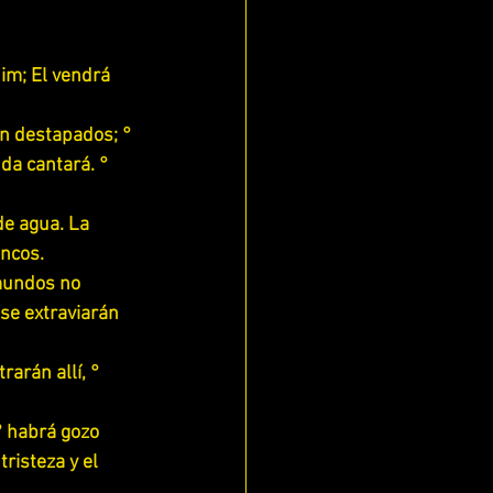
im; El vendrá 
án destapados; °
da cantará. ° 
de agua. La 
uncos.
mundos no 
se extraviarán 
rarán allí, ° 
 habrá gozo 
risteza y el 