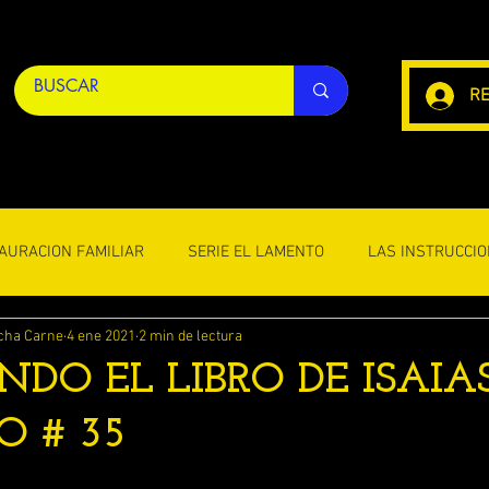
RE
AURACION FAMILIAR
SERIE EL LAMENTO
LAS INSTRUCCIO
cha Carne
4 ene 2021
2 min de lectura
OS VARIOS
LAS CARTAS DE SHAUL
EL FIN DE LA VIDA ( E
NDO EL LIBRO DE ISAIA
O # 35
LAS PALABRAS DEL DISCIPULO JUAN
LAS PALABRAS DE
ellas.