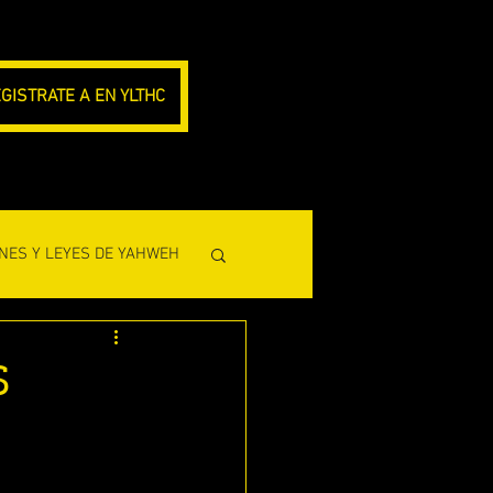
GISTRATE A EN YLTHC
NES Y LEYES DE YAHWEH
CLESIASTES)
S
L PROFETA AMOS