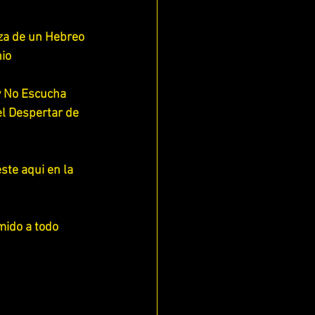
za de un Hebreo 
io 
y No Escucha 
el Despertar de 
te aqui en la 
ido a todo 