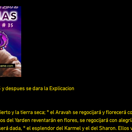
 UNA ADORACION PARA YAHWEH
LA RELIGION Y SU ENGAÑO
SCUDRIÑANDO LOS PROVERBIOS
ESCUDRIÑANDO LOS SALMOS
ESTUDIANDO LIBRO DE TITO
ESTUDIANDO 1 REYES y 2 REYES
DIO 2 SAMUEL
ESTUDIA LIBRO DE RUTH
ESTUDIANDO JU
 y despues se dara la Explicacion 
ESTUDIANDO JOSUE
ESTUDIANDO 2 CORINTIOS
erto y la tierra seca; ° el Aravah se regocijará y florecerá co
os del Yarden reventarán en flores, se regocijará con alegría 
ESTUDIANDO APOCALIPSIS
ESTUDIANDO BERESHIT (GENES
será dada, ° el esplendor del Karmel y el del Sharon. Ellos v