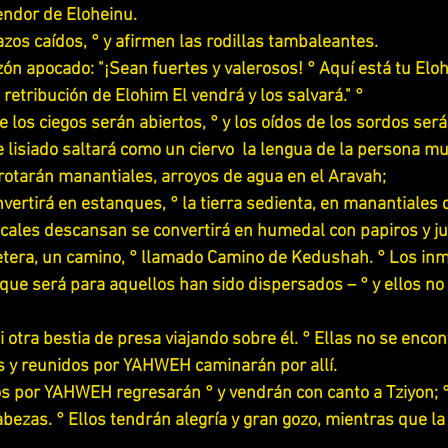
endor de Eloheinu.
zos caídos, ° y afirmen las rodillas tambaleantes.
zón apocado: "¡Sean fuertes y valerosos! ° Aquí está tu Eloh
 retribución de Elohim El vendrá y los salvará." °
e los ciegos serán abiertos, ° y los oídos de los sordos ser
 lisiado saltará como un ciervo  la lengua de la persona mu
brotarán manantiales, arroyos de agua en el Aravah;
onvertirá en estanques, ° la tierra sedienta, en manantiales 
cales descansan se convertirá en humedal con papiros y j
retera, un camino, ° llamado Camino de Kedushah. ° Los in
 que será para aquellos han sido dispersados – ° y ellos no 
i otra bestia de presa viajando sobre él. ° Ellas no se encont
s y reunidos por YAHWEH caminarán por allí.
s por YAHWEH regresarán ° y vendrán con canto a Tziyon; °
ezas. ° Ellos tendrán alegría y gran gozo, mientras que la t