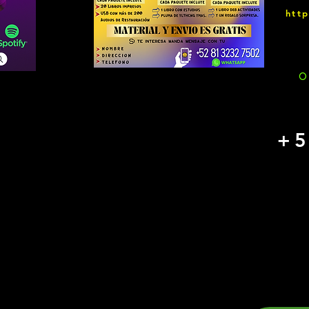
htt
O
+5