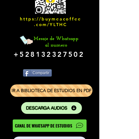
https://buymeacoffee
.com/YLTHC
Mesaje de Whatsapp
al numero
+528132327502
Compartir
IR A BIBLIOTECA DE ESTUDIOS EN PDF
DESCARGA AUDIOS
CANAL DE WHATSAPP DE ESTUDIOS