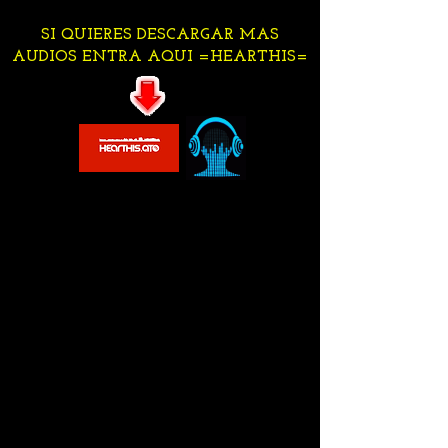
SI QUIERES DESCARGAR MAS
AUDIOS ENTRA AQUI =HEARTHIS=