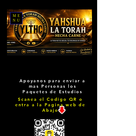
ME
NU
Apoyanos para enviar a
mas Personas los
Paquetes de Estudios
Scanea el Codigo QR o
entra a la Pagina web de
Abajo