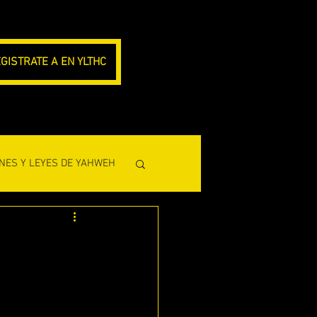
GISTRATE A EN YLTHC
NES Y LEYES DE YAHWEH
CLESIASTES)
L PROFETA AMOS