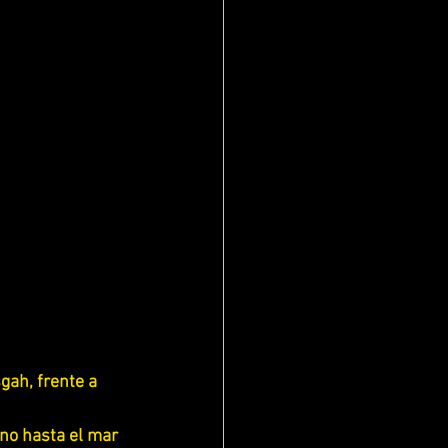
ECES
ah, frente a 
IS)
ino hasta el mar 