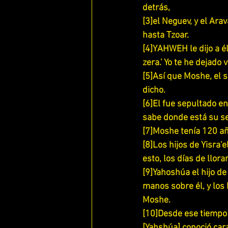
detrás,
[3]el Neguev, y el Ara
ESTUDIANDO EFESIOS
hasta Tzoar.
[4]YAHWEH le dijo a él:
zera.' Yo te he dejado 
[5]Así que Moshe, el 
dicho.
[6]El fue sepultado en 
sabe donde está su se
[7]Moshe tenía 120 añ
[8]Los hijos de Yisra'
esto, los días de llor
[9]Yahoshúa el hijo d
manos sobre él, y los
Moshe.
[10]Desde ese tiempo 
[Yahshúa] conoció cara