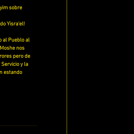
ayim sobre 
o Yisra'el! 
 al Pueblo al 
 Moshe nos 
rores pero de 
ervicio y la 
ún estando 