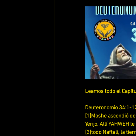
ENFERMOS DE AMOR
QUE ES
ESTUDIANDO 1 , 2 Y 3JUAN
E
LOS 7 RUAHAMIN DE YAHWEH
ESTUDIANDO 1 SAMUEL
ESTU
Leamos todo el Capítul
ESTUDIANDO 1 TESALONICENSES
Deuteronomio 34:1-1
[1]Moshe ascendió des
Yerijo. Allí YAHWEH le
ESTUDIANDO 2 TESALONICENSES
[2]todo Naftali, la ti