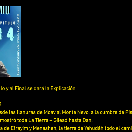
 UNA ADORACION PARA YAHWEH
LA RELIGION Y SU ENGAÑO
SCUDRIÑANDO LOS PROVERBIOS
ESCUDRIÑANDO LOS SALMOS
ESTUDIANDO LIBRO DE TITO
ESTUDIANDO 1 REYES y 2 REYES
DIO 2 SAMUEL
ESTUDIA LIBRO DE RUTH
ESTUDIANDO JU
o y al Final se dará la Explicación 
ESTUDIANDO JOSUE
ESTUDIANDO 2 CORINTIOS
2
de las llanuras de Moav al Monte Nevo, a la cumbre de Pisg
 mostró toda La Tierra – Gilead hasta Dan,
ESTUDIANDO APOCALIPSIS
ESTUDIANDO BERESHIT (GENES
erra de Efrayim y Menasheh, la tierra de Yahudáh todo el cam