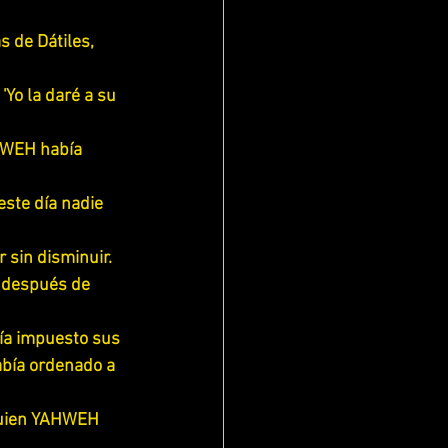
s de Dátiles, 
'Yo la daré a su 
AHWEH había 
este día nadie 
 sin disminuir.
; después de 
ía impuesto sus 
abía ordenado a 
quien YAHWEH 