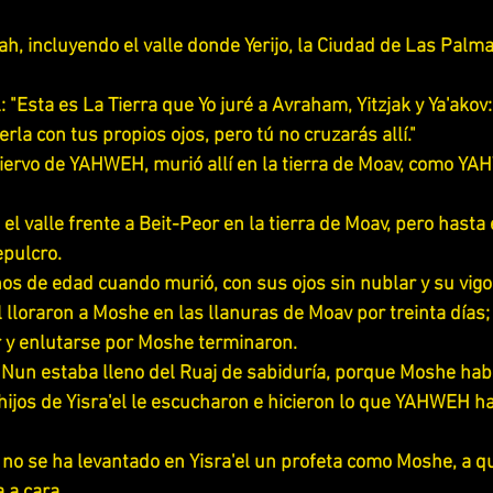
vah, incluyendo el valle donde Yerijo, la Ciudad de Las Palma
 "Esta es La Tierra que Yo juré a Avraham, Yitzjak y Ya'akov: 
verla con tus propios ojos, pero tú no cruzarás allí."
siervo de YAHWEH, murió allí en la tierra de Moav, como Y
el valle frente a Beit-Peor en la tierra de Moav, pero hasta 
pulcro.
os de edad cuando murió, con sus ojos sin nublar y su vigor
el lloraron a Moshe en las llanuras de Moav por treinta días
ar y enlutarse por Moshe terminaron.
e Nun estaba lleno del Ruaj de sabiduría, porque Moshe hab
 hijos de Yisra'el le escucharon e hicieron lo que YAHWEH h
no se ha levantado en Yisra'el un profeta como Moshe, a 
 a cara.