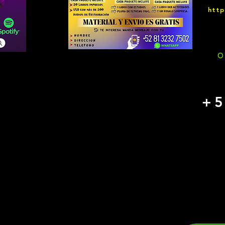
htt
O
+5