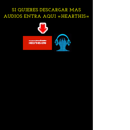
SI QUIERES DESCARGAR MAS
AUDIOS ENTRA AQUI =HEARTHIS=