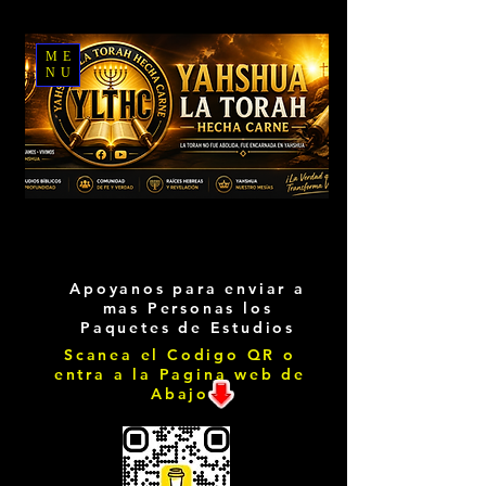
ME
NU
Apoyanos para enviar a
mas Personas los
Paquetes de Estudios
Scanea el Codigo QR o
entra a la Pagina web de
Abajo