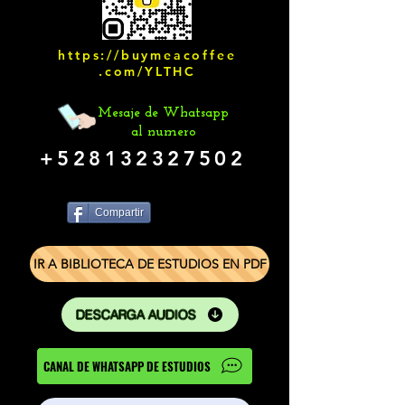
https://buymeacoffee
.com/YLTHC
Mesaje de Whatsapp
al numero
+528132327502
Compartir
IR A BIBLIOTECA DE ESTUDIOS EN PDF
DESCARGA AUDIOS
CANAL DE WHATSAPP DE ESTUDIOS