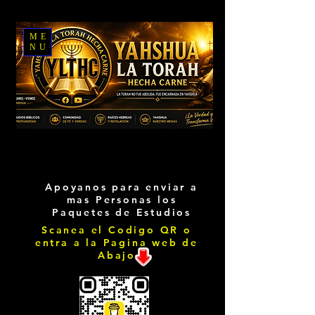
ME
NU
Apoyanos para enviar a
mas Personas los
Paquetes de Estudios
Scanea el Codigo QR o
entra a la Pagina web de
Abajo