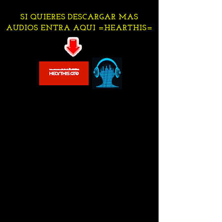
SI QUIERES DESCARGAR MAS
AUDIOS ENTRA AQUI =HEARTHIS=