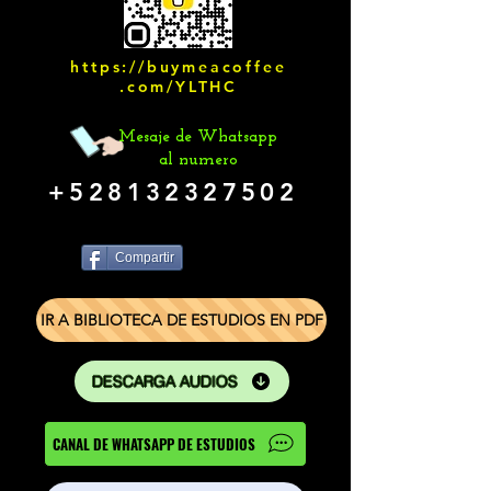
https://buymeacoffee
.com/YLTHC
Mesaje de Whatsapp
al numero
+528132327502
Compartir
IR A BIBLIOTECA DE ESTUDIOS EN PDF
DESCARGA AUDIOS
CANAL DE WHATSAPP DE ESTUDIOS