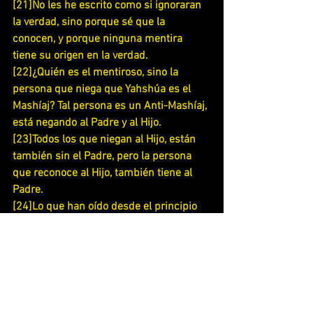
[21]No les he escrito como si ignoraran 
la verdad, sino porque sé que la 
conocen, y porque ninguna mentira 
tiene su origen en la verdad.
[22]¿Quién es el mentiroso, sino la 
persona que niega que Yahshúa es el 
Mashíaj? Tal persona es un Anti-Mashíaj, 
está negando al Padre y al Hijo.
[23]Todos los que niegan al Hijo, están 
también sin el Padre, pero la persona 
que reconoce al Hijo, también tiene al 
Padre.
[24]Lo que han oído desde el principio 
permanezca en ustedes. Si lo que han 
oído desde el principio permanece en 
ustedes, también ustedes 
permanecerán en unión con el Hijo y con 
el Padre.
[25]Y esto es lo que El nos ha 