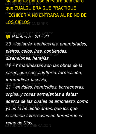
Masonería: por eso el Padre dejo claro 
ESTUDIANDO ESTER
que CUALQUIERA QUE PRACTIQUE 
ESTUDIANDO NEHEMIAS
HECHICERIA NO ENTRARA AL REINO DE 
LOS CIELOS
ESTUDIANDO CANTARES
ESTUDIANDO ECLESIASTES
📖 
Gálatas 5 : 20 - 21
20 - idolatría, hechicerías, enemistades, 
ESTUDIANDO LAMENTACIONES
pleitos, celos, iras, contiendas, 
ESTUDIANDO HAGEO Y NAHUM
disensiones, herejías,
ESTUDIANDO ROMANOS
19 - Y manifiestas son las obras de la 
carne, que son: adulterio, fornicación, 
ESTUDIANDO 1 TIMOTEO
inmundicia, lascivia,
ESTUDIO 2 TIMOTEO
21 - envidias, homicidios, borracheras, 
orgías, y cosas semejantes a éstas; 
ESTUDIANDO FILEMON
acerca de las cuales os amonesto, como 
ESTUDIANDO SANTIAGO
ya os lo he dicho antes, que los que 
ESTUDIANDO COLOSENSES
practican tales cosas no heredarán el 
reino de Dios.
ESTUDIOS DE LIBERACION