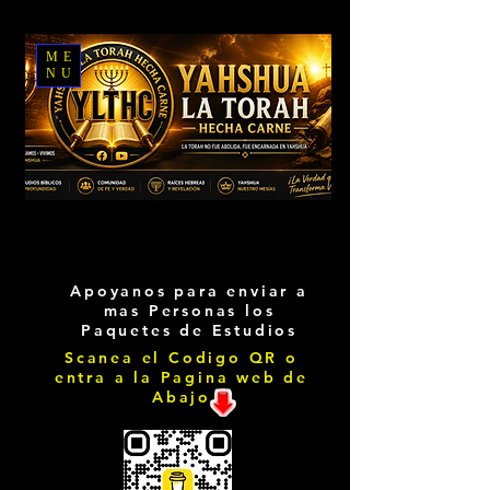
ME
NU
Apoyanos para enviar a
mas Personas los
Paquetes de Estudios
Scanea el Codigo QR o
entra a la Pagina web de
Abajo