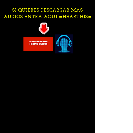
SI QUIERES DESCARGAR MAS
AUDIOS ENTRA AQUI =HEARTHIS=