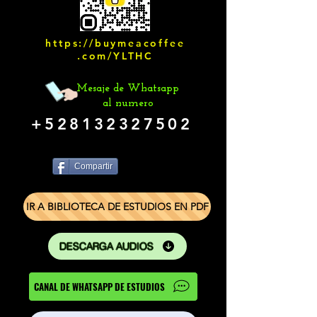
https://buymeacoffee
.com/YLTHC
Mesaje de Whatsapp
al numero
+528132327502
Compartir
IR A BIBLIOTECA DE ESTUDIOS EN PDF
DESCARGA AUDIOS
CANAL DE WHATSAPP DE ESTUDIOS