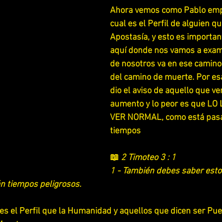
Ahora vemos como Pablo empe
 UNA ADORACION PARA YAHWEH
LA RELIGION Y SU ENGAÑO
cual es el Perfil de alguien qu
Apostasía, y esto es importan
aquí donde nos vamos a exami
SCUDRIÑANDO LOS PROVERBIOS
ESCUDRIÑANDO LOS SALMOS
de nosotros va en ese camino,
del camino de muerte. Por es
dio el aviso de aquello que ve
ESTUDIANDO LIBRO DE TITO
ESTUDIANDO 1 REYES y 2 REYES
aumento y lo peor es que LO
VER NORMAL, como está pasa
DIO 2 SAMUEL
ESTUDIA LIBRO DE RUTH
ESTUDIANDO JU
tiempos
📖
 2 Timoteo 3 : 1
ESTUDIANDO JOSUE
ESTUDIANDO 2 CORINTIOS
1 - También debes saber esto:
n tiempos peligrosos.
ESTUDIANDO APOCALIPSIS
ESTUDIANDO BERESHIT (GENES
es el Perfil que la Humanidad y aquellos que dicen ser Pu