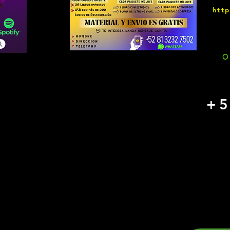
htt
O
+5