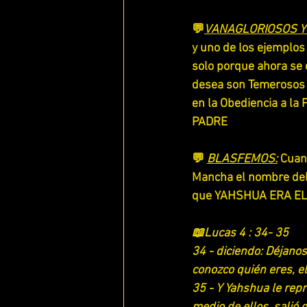
💬
VANAGLORIOSOS Y
y uno de los ejemplos
solo porque ahora se 
desea son Temerosos y
en la Obediencia a l
PADRE
💬 
BLASFEMOS:
 Cuan
Mancha el nombre del
que YAHSHUA ERA E
📖Lucas 4 : 34- 35
34 - diciendo: Déjanos
conozco quién eres, e
35 - Y Yahshua le repr