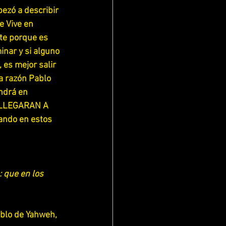
zó a describir 
e Vive en 
te porque es 
nar y si alguno 
 es mejor salir 
a razón Pablo 
ndrá en 
 LLEGARAN A 
ndo en estos 
ECES
 que en los 
IS)
eblo de Yahweh, 