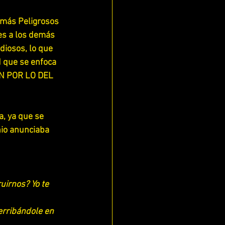
 más Peligrosos 
es a los demás 
iosos, lo que 
 que se enfoca 
EN POR LO DEL 
, ya que se 
io anunciaba 
uirnos? Yo te 
erribándole en 