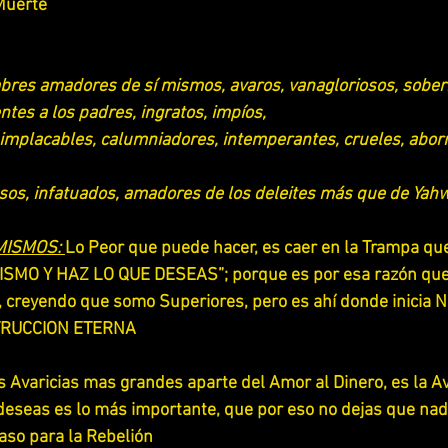
Muerte
res amadores de sí mismos, avaros, vanagloriosos, soberb
tes a los padres, ingratos, impíos,
, implacables, calumniadores, intemperantes, crueles, abor
osos, infatuados, amadores de los deleites más que de Yah
MISMOS: 
Lo Peor que puede hacer, es caer en la Trampa qu
ISMO Y HAZ LO QUE DESEAS”; porque es por esa razón que
 creyendo que somo Superiores, pero es ahí donde inicia
TRUCCION ETERNA
s Avaricias mas grandes aparte del Amor al Dinero, es la Av
 deseas es lo más importante, que por eso no dejas que nadi
Paso para la Rebelión