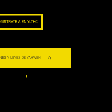
GISTRATE A EN YLTHC
NES Y LEYES DE YAHWEH
CLESIASTES)
L PROFETA AMOS