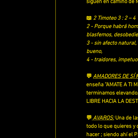
siguen en camino de 
ESTUDIANDO EFESIOS
📖
 2 Timoteo 3 : 2 – 4
2 - Porque habrá homb
blasfemos, desobedien
3 - sin afecto natural
bueno,
4 - traidores, impetu
💬 
AMADORES DE SÍ 
enseña “AMATE A TI M
terminamos elevando,
LIBRE HACIA LA DES
💬
 AVAROS:
 Una de la
todo lo que quieres y
hacer ; siendo ahí el 