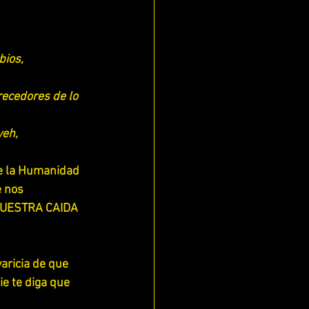
ios, 
recedores de lo 
weh,
e la Humanidad 
 nos 
 NUESTRA CAIDA 
aricia de que 
e te diga que 