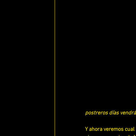
ENFERMOS DE AMOR
QUE ES
ESTUDIANDO 1 , 2 Y 3JUAN
E
LOS 7 RUAHAMIN DE YAHWEH
ESTUDIANDO 1 SAMUEL
ESTU
ESTUDIANDO 1 TESALONICENSES
postreros días vendrá
ESTUDIANDO 2 TESALONICENSES
Y ahora veremos cual 