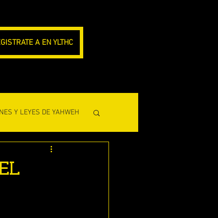
GISTRATE A EN YLTHC
NES Y LEYES DE YAHWEH
CLESIASTES)
EL
L PROFETA AMOS