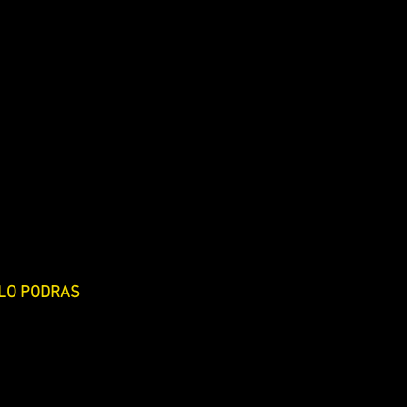
ECES
 LO PODRAS 
IS)