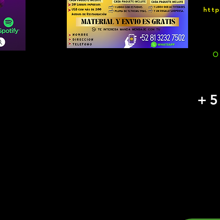
htt
O
+5