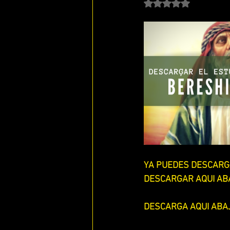
Obtuvo NaN de 5 estr
ENFERMOS DE AMOR
QUE ES
ESTUDIANDO 1 , 2 Y 3JUAN
E
LOS 7 RUAHAMIN DE YAHWEH
ESTUDIANDO 1 SAMUEL
ESTU
YA PUEDES DESCARGA
ESTUDIANDO 1 TESALONICENSES
DESCARGAR AQUI AB
DESCARGA AQUI ABA
ESTUDIANDO 2 TESALONICENSES