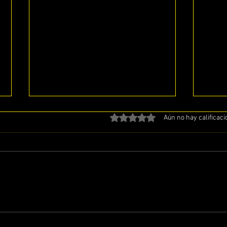
Obtuvo 0 de 5 estrellas.
Aún no hay calificac
ESTUDIANDO EL LIBRO DE
EST
BERESHIT CAPITULO # 49