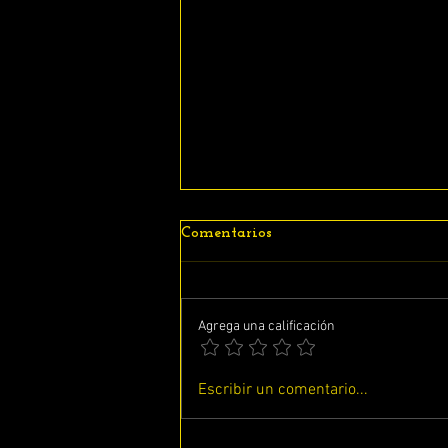
Comentarios
Agrega una calificación
ESTUDIANDO EL LIBRO DE
Escribir un comentario...
BERESHIT CAPITULO # 50