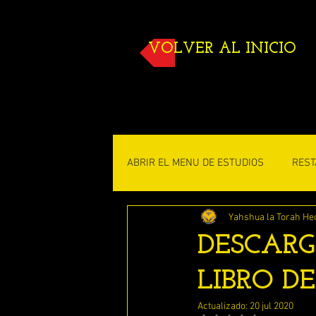
VOLVER AL INICIO
ABRIR EL MENU DE ESTUDIOS
REST
Yahshua la Torah He
ESTUDIOS DE TORAH
ESTUDI
DESCARG
LIBRO DE
ENSEÑANZAS DE DISCIPULO JUAN
Actualizado:
20 jul 2020