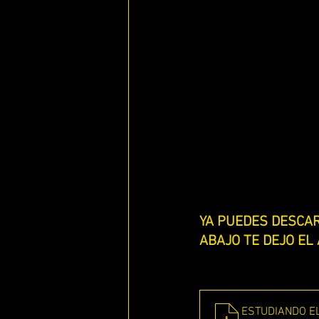
ENFERMOS DE AMOR
QUE ES
ESTUDIANDO 1 , 2 Y 3JUAN
E
LOS 7 RUAHAMIN DE YAHWEH
ESTUDIANDO 1 SAMUEL
ESTU
YA PUEDES DESCAR
ABAJO TE DEJO EL
ESTUDIANDO 1 TESALONICENSES
ESTUDIANDO 2 TESALONICENSES
ESTUDIANDO EL