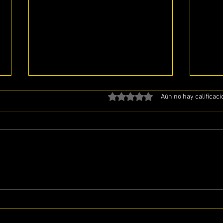
Obtuvo 0 de 5 estrellas.
Aún no hay calificac
ESTUDIANDO EL LIBRO DE
EST
JUECES CAPITULO # 20
JUEC