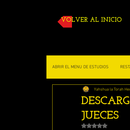
VOLVER AL INICIO
ABRIR EL MENU DE ESTUDIOS
REST
Yahshua la Torah He
ESTUDIOS DE TORAH
ESTUDI
DESCARG
JUECES
ENSEÑANZAS DE DISCIPULO JUAN
Obtuvo NaN de 5 estr