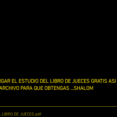
 UNA ADORACION PARA YAHWEH
LA RELIGION Y SU ENGAÑO
SCUDRIÑANDO LOS PROVERBIOS
ESCUDRIÑANDO LOS SALMOS
ESTUDIANDO LIBRO DE TITO
ESTUDIANDO 1 REYES y 2 REYES
DIO 2 SAMUEL
ESTUDIA LIBRO DE RUTH
ESTUDIANDO JU
GAR EL ESTUDIO DEL LIBRO DE JUECES GRATIS ASI 
 ARCHIVO PARA QUE OBTENGAS ...SHALOM
ESTUDIANDO JOSUE
ESTUDIANDO 2 CORINTIOS
ESTUDIANDO APOCALIPSIS
ESTUDIANDO BERESHIT (GENES
 LIBRO DE JUECES
.pdf