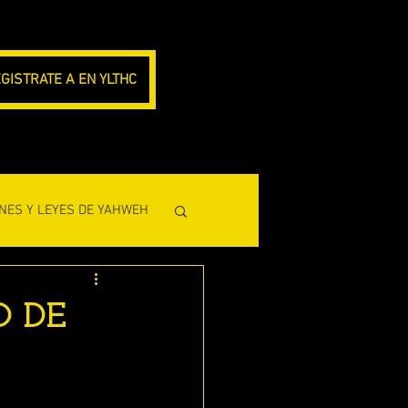
GISTRATE A EN YLTHC
NES Y LEYES DE YAHWEH
CLESIASTES)
O DE
L PROFETA AMOS