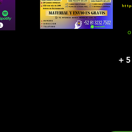
htt
O
+5