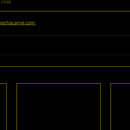
1.07MB
hechacarne.com