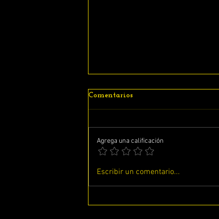
Comentarios
Agrega una calificación
ESTUDIANDO EL LIBRO DE
Escribir un comentario...
JUECES CAPITULO # 21