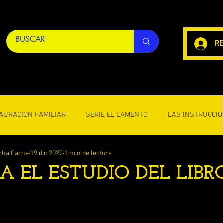
RE
AURACION FAMILIAR
SERIE EL LAMENTO
LAS INSTRUCCIO
cha Carne
19 dic 2022
1 min de lectura
OS VARIOS
LAS CARTAS DE SHAUL
EL FIN DE LA VIDA ( E
A EL ESTUDIO DEL LIBR
LAS PALABRAS DEL DISCIPULO JUAN
LAS PALABRAS DE
ellas.