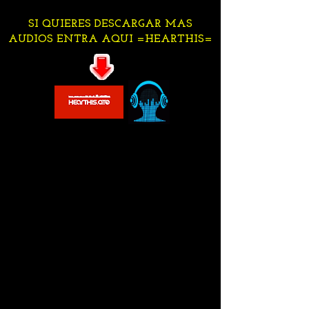
SI QUIERES DESCARGAR MAS
AUDIOS ENTRA AQUI =HEARTHIS=