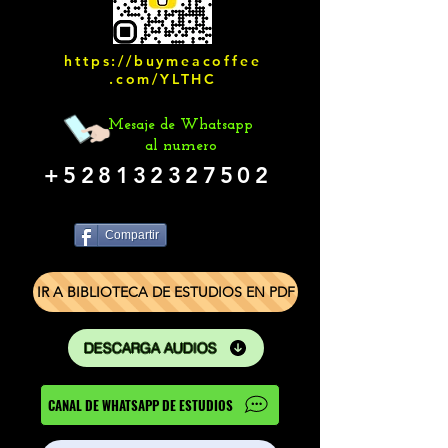
https://buymeacoffee
.com/YLTHC
Mesaje de Whatsapp
al numero
+528132327502
Compartir
IR A BIBLIOTECA DE ESTUDIOS EN PDF
DESCARGA AUDIOS
CANAL DE WHATSAPP DE ESTUDIOS