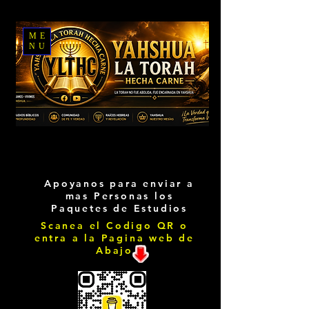
ME
NU
Apoyanos para enviar a
mas Personas los
Paquetes de Estudios
Scanea el Codigo QR o
entra a la Pagina web de
Abajo