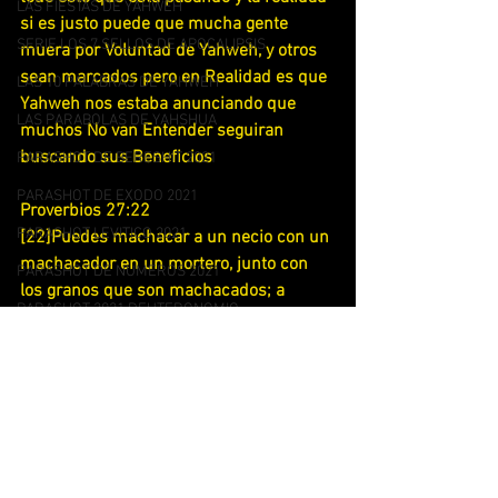
LAS FIESTAS DE YAHWEH
si es justo puede que mucha gente 
SERIE LOS 7 SELLOS DE APOCALIPSIS
muera por Voluntad de Yahweh, y otros 
sean marcados pero en Realidad es que 
LAS 10 PALABRAS DE YAHWEH
Yahweh nos estaba anunciando que 
LAS PARABOLAS DE YAHSHUA
muchos No van Entender seguiran 
buscando sus Beneficios
PARASHOT DE BERESHIT 2021
PARASHOT DE EXODO 2021
Proverbios 27:22
PARASHOT LEVITICO 2021
[22]Puedes machacar a un necio con un 
machacador en un mortero, junto con 
PARASHOT DE NUMEROS 2021
los granos que son machacados; a 
PARASHOT 2021 DEUTERONOMIO
pesar de esto su necedad no lo dejará.
PARASHOT DE BERESHIT 2019
Ahora muchos están siendo azotados 
PARASHOT DE EXODO 2019
pero parece que No les duele siguen 
PARASHOT DE LEVITICO 2019
Amando lo que desean y si Fin es la 
Destrucción porque ellos mismos la 
SERIE LAS BIENAVENTURANZAS
están buscando con su Necedad , así 