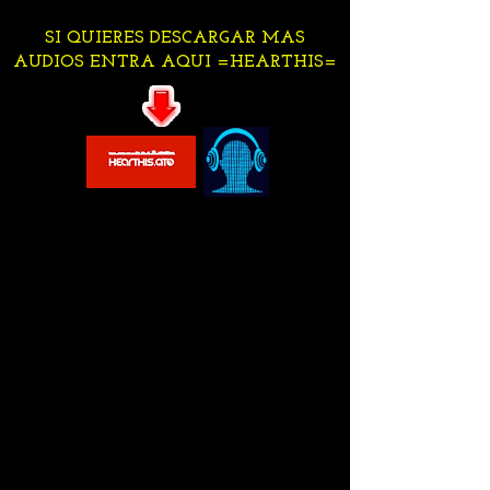
SI QUIERES DESCARGAR MAS
AUDIOS ENTRA AQUI =HEARTHIS=