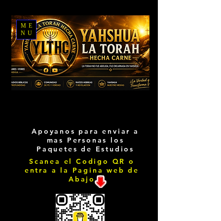
ME
NU
Apoyanos para enviar a
mas Personas los
Paquetes de Estudios
Scanea el Codigo QR o
entra a la Pagina web de
Abajo