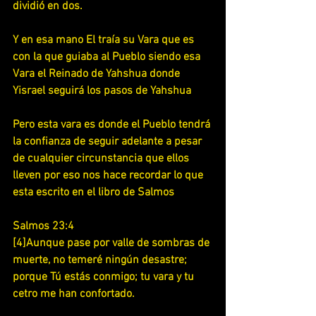
dividió en dos.
Y en esa mano El traía su Vara que es 
con la que guiaba al Pueblo siendo esa 
Vara el Reinado de Yahshua donde 
Yisrael seguirá los pasos de Yahshua
Pero esta vara es donde el Pueblo tendrá 
la confianza de seguir adelante a pesar 
de cualquier circunstancia que ellos 
lleven por eso nos hace recordar lo que 
esta escrito en el libro de Salmos
Salmos 23:4
[4]Aunque pase por valle de sombras de 
muerte, no temeré ningún desastre; 
porque Tú estás conmigo; tu vara y tu 
cetro me han confortado.