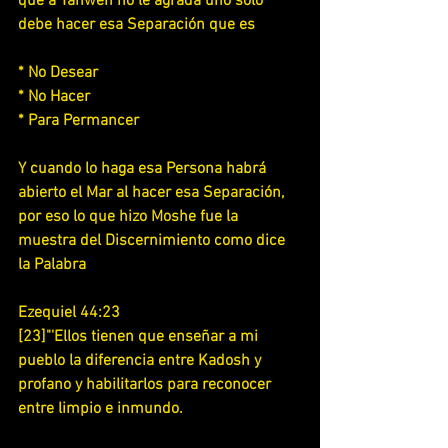
que a Yahweh no le agrada uno solo 
debe hacer esa Separación que es
* No Desear
* No Hacer
* Para Permancer
Y cuando lo haga esa Persona habrá 
abierto el Mar al hacer esa Separación, 
por eso lo que hizo Moshe fue la 
muestra del Discernimiento como dice 
la Palabra
Ezequiel 44:23
[23]"'Ellos tienen que enseñar a mi 
pueblo la diferencia entre Kadosh y 
profano y habilitarlos para reconocer 
entre limpio e inmundo.