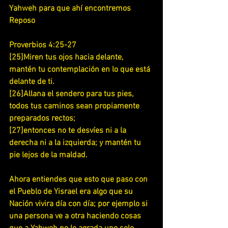
Yahweh para que ahí encontremos 
Reposo
Proverbios 4:25-27
[25]Miren tus ojos hacia delante, 
mantén tu contemplación en lo que está 
delante de ti.
[26]Allana el sendero para tus pies, 
todos tus caminos sean propiamente 
preparados rectos;
[27]entonces no te desvíes ni a la 
derecha ni a la izquierda; y mantén tu 
pie lejos de la maldad.
Ahora entiendes que esto que paso con 
el Pueblo de Yisrael era algo que su 
Nación vivira día con día; por ejemplo si 
una persona ve a otra haciendo cosas 