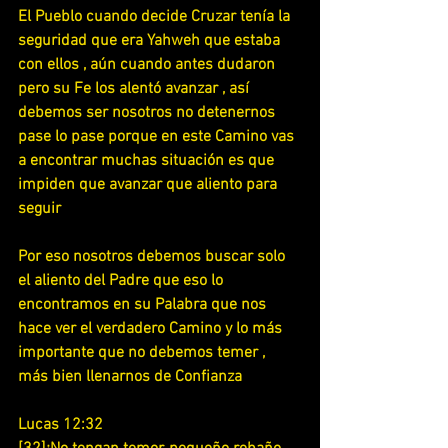
El Pueblo cuando decide Cruzar tenía la 
seguridad que era Yahweh que estaba 
con ellos , aún cuando antes dudaron 
pero su Fe los alentó avanzar , así 
debemos ser nosotros no detenernos 
pase lo pase porque en este Camino vas 
a encontrar muchas situación es que 
impiden que avanzar que aliento para 
seguir
Por eso nosotros debemos buscar solo 
el aliento del Padre que eso lo 
encontramos en su Palabra que nos 
hace ver el verdadero Camino y lo más 
importante que no debemos temer , 
más bien llenarnos de Confianza
Lucas 12:32