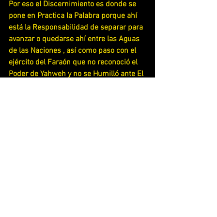
Por eso el Discernimiento es donde se 
pone en Practica la Palabra porque ahí 
está la Responsabilidad de separar para 
avanzar o quedarse ahí entre las Aguas 
de las Naciones , así como paso con el 
ejército del Faraón que no reconoció el 
Poder de Yahweh y no se Humilló ante El 
, más bien se reveló ante la voluntad de 
El que por eso fue arrastrado por las 
aguas
Éxodo 14:23-28
[23]Los Mitzrayimim continuaron su 
persecución, yendo tras ellos dentro del 
mar – todos los caballos de Faraón, 
carruajes y caballería.
[24]Justo antes del alba, YAHWEH miró 
por medio de la columna de fuego a los 
Mitzrayimim y los echó en un pánico.