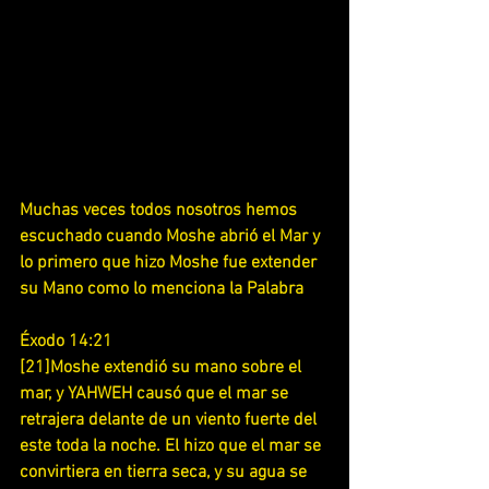
Muchas veces todos nosotros hemos 
escuchado cuando Moshe abrió el Mar y 
lo primero que hizo Moshe fue extender 
su Mano como lo menciona la Palabra
Éxodo 14:21
[21]Moshe extendió su mano sobre el 
mar, y YAHWEH causó que el mar se 
retrajera delante de un viento fuerte del 
este toda la noche. El hizo que el mar se 
convirtiera en tierra seca, y su agua se 