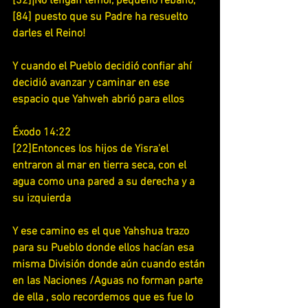
[32]¡No tengan temor, pequeño rebaño,
[84] puesto que su Padre ha resuelto 
darles el Reino!
Y cuando el Pueblo decidió confiar ahí 
decidió avanzar y caminar en ese 
espacio que Yahweh abrió para ellos
Éxodo 14:22
[22]Entonces los hijos de Yisra'el 
entraron al mar en tierra seca, con el 
agua como una pared a su derecha y a 
su izquierda
Y ese camino es el que Yahshua trazo 
para su Pueblo donde ellos hacían esa 
misma División donde aún cuando están 
en las Naciones /Aguas no forman parte 
de ella , solo recordemos que es fue lo 