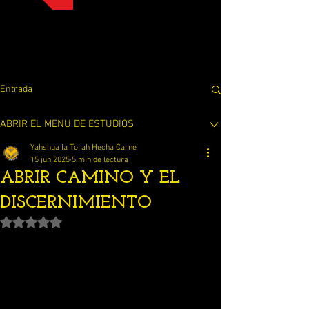
Entrada
ABRIR EL MENU DE ESTUDIOS
Yahshua la Torah Hecha Carne
15 jun 2025
5 min de lectura
ABRIR CAMINO Y EL
DISCERNIMIENTO
Obtuvo NaN de 5 estrellas.