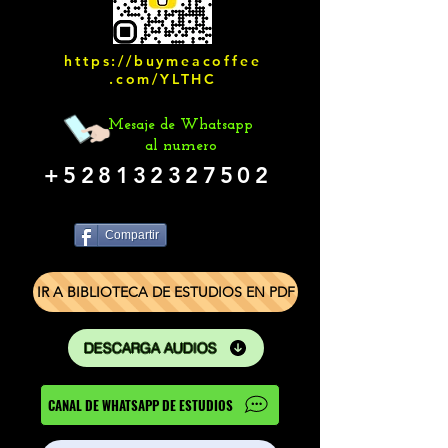
https://buymeacoffee
.com/YLTHC
Mesaje de Whatsapp
al numero
+528132327502
Compartir
IR A BIBLIOTECA DE ESTUDIOS EN PDF
DESCARGA AUDIOS
CANAL DE WHATSAPP DE ESTUDIOS