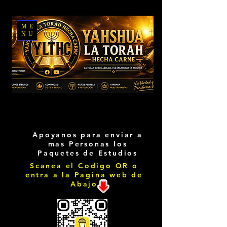
ME
NU
Apoyanos para enviar a
mas Personas los
Paquetes de Estudios
Scanea el Codigo QR o
entra a la Pagina web de
Abajo