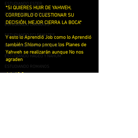
ESTUDIANDO ESTER
*SI QUIERES HUIR DE YAHWEH, 
ESTUDIANDO NEHEMIAS
CORREGIRLO O CUESTIONAR SU 
DECISIÓN, MEJOR CIERRA LA BOCA*
ESTUDIANDO CANTARES
ESTUDIANDO ECLESIASTES
Y esto lo Aprendió Job como lo Aprendió 
también Shlomo porque los Planes de 
ESTUDIANDO LAMENTACIONES
Yahweh se realizarán aunque No nos 
ESTUDIANDO HAGEO Y NAHUM
agraden
ESTUDIANDO ROMANOS
Job 42:2
ESTUDIANDO 1 TIMOTEO
[2]"Yo sé que Tú puedes hacerlo todo, ° 
ESTUDIO 2 TIMOTEO
que ningún propósito tuyo puede ser 
frustrado. °
ESTUDIANDO FILEMON
ESTUDIANDO SANTIAGO
Vemos también que Shlomo nos enseña 
lo valioso que es seguir la Instrucción de 
ESTUDIANDO COLOSENSES
Yahweh
ESTUDIOS DE LIBERACION