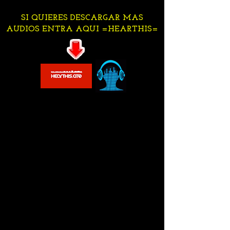
SI QUIERES DESCARGAR MAS
AUDIOS ENTRA AQUI =HEARTHIS=