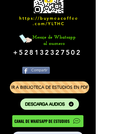
https://buymeacoffee
.com/YLTHC
Mesaje de Whatsapp
al numero
+528132327502
Compartir
IR A BIBLIOTECA DE ESTUDIOS EN PDF
DESCARGA AUDIOS
CANAL DE WHATSAPP DE ESTUDIOS