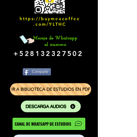
https://buymeacoffee
.com/YLTHC
Mesaje de Whatsapp
al numero
+528132327502
Compartir
IR A BIBLIOTECA DE ESTUDIOS EN PDF
DESCARGA AUDIOS
CANAL DE WHATSAPP DE ESTUDIOS