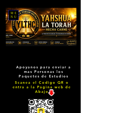
ME
NU
Apoyanos para enviar a
mas Personas los
Paquetes de Estudios
Scanea el Codigo QR o
entra a la Pagina web de
Abajo