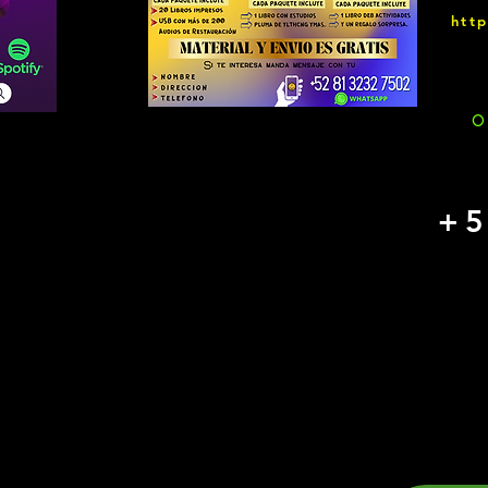
htt
O
+5