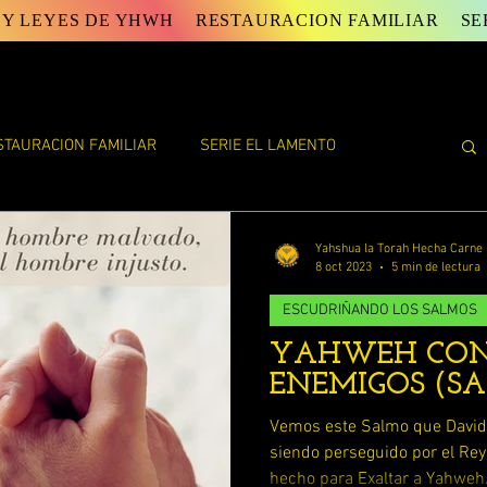
 Y LEYES DE YHWH
RESTAURACION FAMILIAR
SE
STAURACION FAMILIAR
SERIE EL LAMENTO
E YAHWEH
ESTUDIOS DE TORAH
ESTUDIOS VARIOS
Yahshua la Torah Hecha Carne
8 oct 2023
5 min de lectura
ESCUDRIÑANDO LOS SALMOS
FIN DE LA VIDA ( ECLESIASTES)
YAHWEH CON
ENEMIGOS (SA
AN
LAS PALABRAS DEL DISCIPULO JUAN
Vemos este Salmo que David 
siendo perseguido por el Rey
hecho para Exaltar a Yahweh.