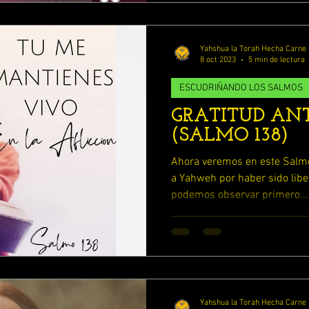
DIANDO 1 TESALONICENSES
ESTUDIANDO JOSUE
Yahshua la Torah Hecha Carne
8 oct 2023
5 min de lectura
ESTUDIANDO 2 TESALONICENSES
ESCUDRIÑANDO LOS SALMOS
GRATITUD A
(SALMO 138)
ESTUDIANDO BERESHIT (GENESIS)
Ahora veremos en este Salm
a Yahweh por haber sido lib
podemos observar primero...
Yahshua la Torah Hecha Carne