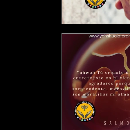
LAS PALABRAS DEL PROFETA A
QUE ES UNA ADORACION PARA 
ESTUDIANDO 1 , 2 Y 3JUAN
ESCUDRIÑANDO LOS SALMOS
ESTUDIANDO LIBRO DE TITO
ESTUDIANDO 1 SAMUEL
ES