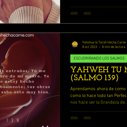
MOS
ENFERMOS DE AMOR
YAHWEH
LA RELIGION Y SU ENGAÑO
Yahshua la Torah Hecha Carne
ESCUDRIÑANDO LOS PROVERBIOS
8 oct 2023
8 min de lectura
ESCUDRIÑANDO LOS SALMOS
YAHWEH TU M
LOS 7 RUAHAMIN DE YAHWEH
(SALMO 139)
Aprendamos ahora de como 
ESTUDIANDO 1 REYES y 2 REYES
como lo hace todo tan Perfec
nos hace ver la Grandeza de..
TUDIO 2 SAMUEL
ESTUDIA LIBRO DE RUTH