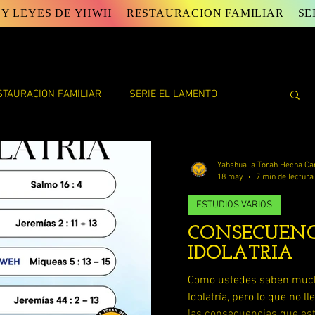
 Y LEYES DE YHWH
RESTAURACION FAMILIAR
SE
STAURACION FAMILIAR
SERIE EL LAMENTO
E YAHWEH
ESTUDIOS DE TORAH
Yahshua la Torah Hecha Ca
18 may
7 min de lectura
ESTUDIOS VARIOS
TAS DE SHAUL
EL FIN DE LA VIDA ( ECLESIASTES)
CONSECUENC
IDOLATRIA
AN
LAS PALABRAS DEL DISCIPULO JUAN
Como ustedes saben mucha
Idolatría, pero lo que no l
las consecuencias que est