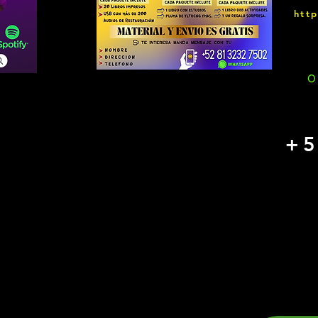
htt
O
+5