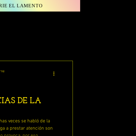
RIE EL LAMENTO
Inicia sesión/ Regístrate
rne
IAS DE LA
s veces se habló de la
lega a prestar atención son
o provoca, por eso