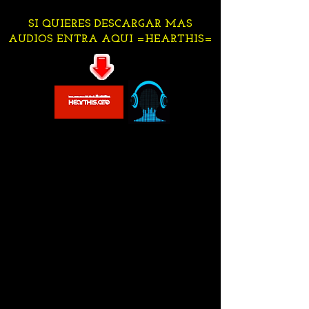
SI QUIERES DESCARGAR MAS
AUDIOS ENTRA AQUI =HEARTHIS=