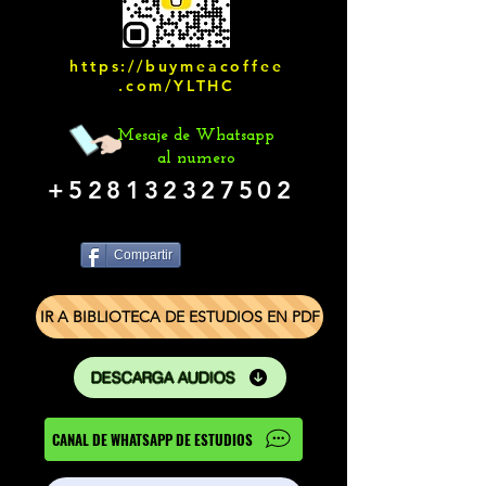
https://buymeacoffee
.com/YLTHC
Mesaje de Whatsapp
al numero
+528132327502
Compartir
IR A BIBLIOTECA DE ESTUDIOS EN PDF
DESCARGA AUDIOS
CANAL DE WHATSAPP DE ESTUDIOS