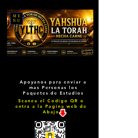
ME
NU
Apoyanos para enviar a
mas Personas los
Paquetes de Estudios
Scanea el Codigo QR o
entra a la Pagina web de
Abajo